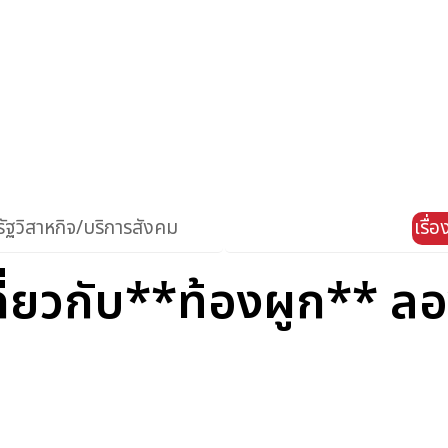
ัฐวิสาหกิจ/บริการสังคม
เรื่
ี่ยวกับ**ท้องผูก** ลองเ