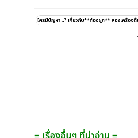
ใครมีปัญหา...? เกี่ยวกับ**ท้องผูก** ลองเครื่องดื่มนี
≡ เรื่องอื่นๆ ที่น่าอ่าน ≡