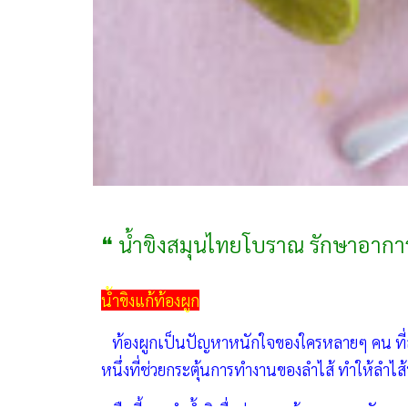
❝ น้ำขิงสมุนไทยโบราณ รักษาอากา
น้ำขิงแก้ท้องผูก
ท้องผูกเป็นปัญหาหนักใจของใครหลายๆ คน ที่สำคัญ
หนึ่งที่ช่วยกระตุ้นการทำงานของลำไส้ ทำให้ลำไส้บี