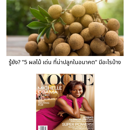
รู้ยัง? "5 ผลไม้ เด่น ที่น่าปลูกในอนาคต" มีอะไรบ้าง