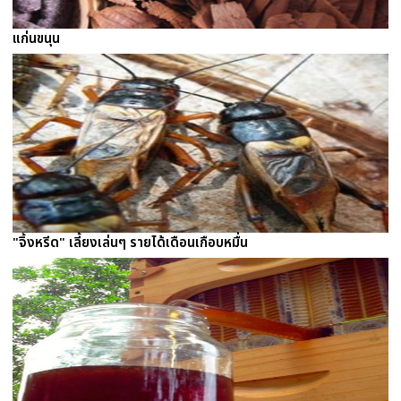
แก่นขนุน
"จิ้งหรีด" เลี้ยงเล่นๆ รายได้เดือนเกือบหมื่น