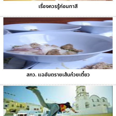
เรื่องควรรู้ก่อนทาสี
สกว. แฉอันตรายเส้นก๋วยเตี๋ยว