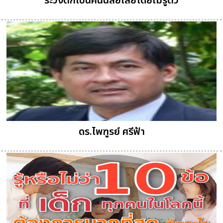
ระวังตกเป็นคนนิสัยเสียโดยไม่รู้ตัว
ดร.ไพฑูรย์ ศรีฟ้า