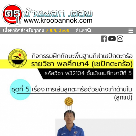
เนื้อหาดีๆสำหรับทุกคน
7 ส.ค. 2569
☰
ค้นหา