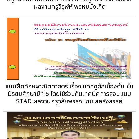
ผลงานครูวิรุฬห์ พรหมบังเกิด
แบบฝึกทักษะคณิตศาสตร์ เรื่อง แคลคูลัสเบื้องต้น ชั้น
มัธยมศึกษาปีที่ 6 โดยใช้ร่วมกับเทคนิคการสอนแบบ
STAD ผลงานครูวลัยพรรณ กมเลศรังสรรค์