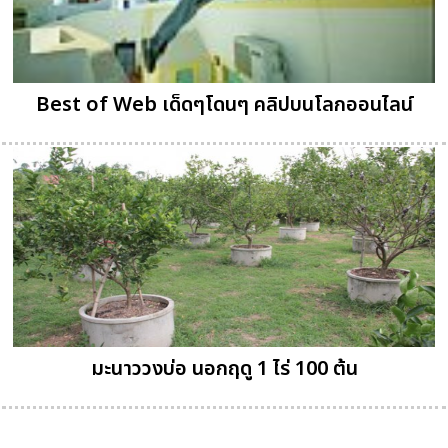
Best of Web เด็ดๆโดนๆ คลิปบนโลกออนไลน์
มะนาววงบ่อ นอกฤดู 1 ไร่ 100 ต้น