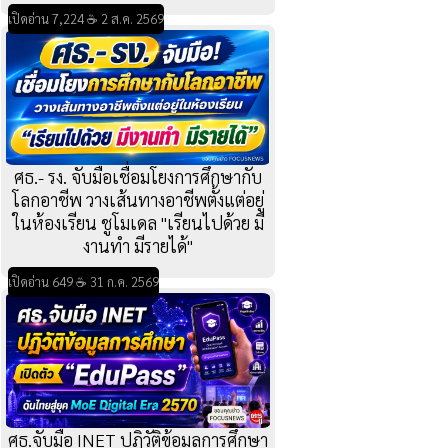
เปิดอ่าน 7,224 ☕ 2 ส.ค. 2569
ศธ.- รง. จับมือเชื่อมโยงการศึกษากับ
โลกอาชีพ วางเส้นทางอาชีพตั้งแต่อยู่
ในห้องเรียน ชูโมเดล "เรียนไปด้วย มี
งานทำ มีรายได้"
เปิดอ่าน 649 ☕ 31 ก.ค. 2569
ศธ.จับมือ INET ปฏิวัติข้อมูลการศึกษา