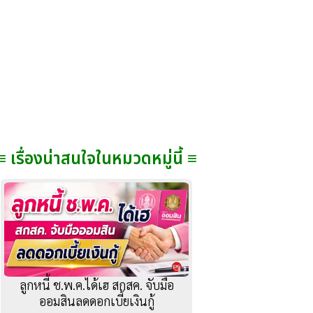
≡ เรื่องน่าสนใจในหมวดหมู่นี้ ≡
ลูกหนี้ ช.พ.ค.ได้เฮ สกสค. จับมือ
ออมสินลดดอกเบี้ยเงินกู้