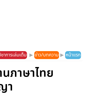
ิชาการเล่มเต็ม
▶
ข่าว/บทความ
▶
หน้าแรก
ฐานภาษาไทย
ญญา