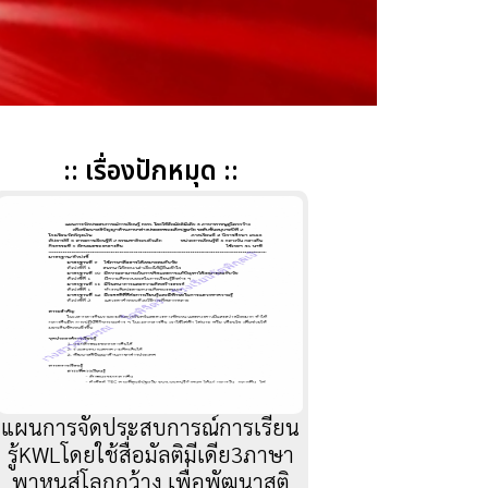
:: เรื่องปักหมุด ::
แผนการจัดประสบการณ์การเรียน
รู้KWLโดยใช้สื่อมัลติมีเดีย3ภาษา
พาหนูสู่โลกกว้าง เพื่อพัฒนาสติ