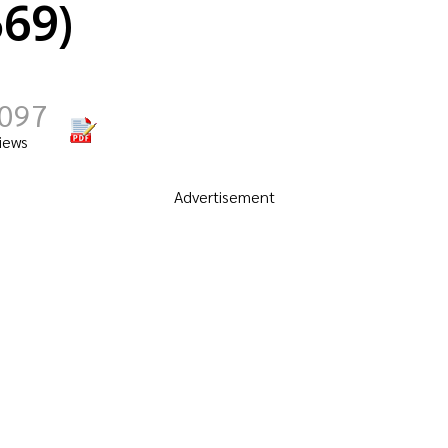
569)
,097
iews
Advertisement