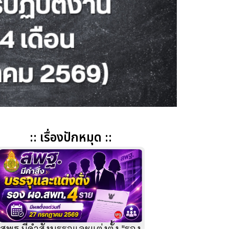
:: เรื่องปักหมุด ::
สพฐ.มีคำสั่งบรรจุและแต่งตั้ง "รอง