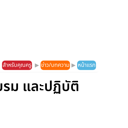
สำหรับคุณครู
▶
ข่าว/บทความ
▶
หน้าแรก
รม และปฏิบัติ