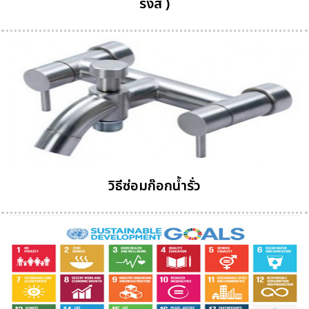
รังสี )
วิธีซ่อมก๊อกน้ำรั่ว