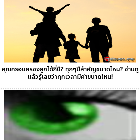
คุณครอบครองลูกได้กี่ปี? ทุกๆปีสำคัญขนาดไหน? อ่านดู
แล้วรู้เลยว่าทุกเวลามีค่าขนาดไหน!