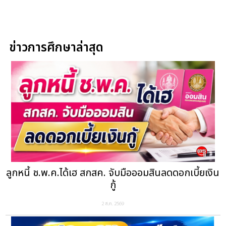
ข่าวการศึกษาล่าสุด
ลูกหนี้ ช.พ.ค.ได้เฮ สกสค. จับมือออมสินลดดอกเบี้ยเงิน
กู้
2 ส.ค. 2569