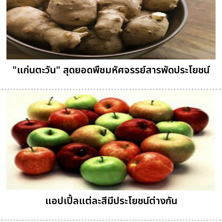
"แก่นตะวัน" สุดยอดพืชมหัศจรรย์สารพัดประโยชน์
แอปเปิ้ลแต่ละสีมีประโยชน์ต่างกัน