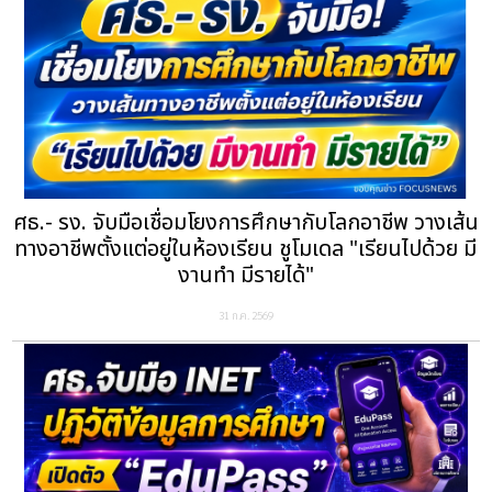
ศธ.- รง. จับมือเชื่อมโยงการศึกษากับโลกอาชีพ วางเส้น
ทางอาชีพตั้งแต่อยู่ในห้องเรียน ชูโมเดล "เรียนไปด้วย มี
งานทำ มีรายได้"
31 ก.ค. 2569