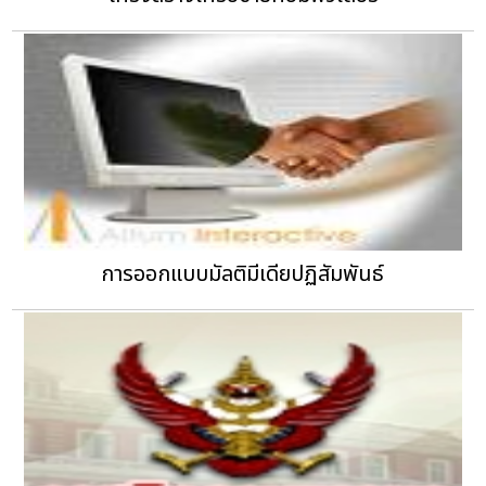
การออกแบบมัลติมีเดียปฏิสัมพันธ์