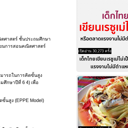
คณิตศาสตร์ ชั้นประถมศึกษา
รเรียนการสอนคณิตศาสตร์
เปิดอ่าน 30,273 ครั้ง
เด็กไทยเขียนเรซูเม่ไม่
แรงงานไม่มีตำแหน
ามารถในการคิดขั้นสูง
กษาปีที่ 6 4) เพื่อ
ดขั้นสูง (EPPE Model)