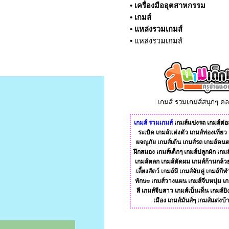
•
เครื่องมืออุตสาหกรรม
•
เกมส์
•
แหล่งรวมเกมส์
•
แหล่งรวมเกมส์
เกมส์ รวมเกมส์สนุกๆ ค
เกมส์
รวมเกมส์
เกมส์แข่งรถ
เกมส์ต่อส
ระเบิด
เกมส์แต่งตัว
เกมส์ท่องเที่ยว
ผจญภัย
เกมส์เต้น
เกมส์รถ
เกมส์ดนต
ฝึกสมอง
เกมส์เด็กๆ
เกมส์ปลูกผัก
เกมส
เกมส์ตลก
เกมส์ตัดผม
เกมส์ก้านกล้ว
เลี้ยงสัตว์
เกมส์ผี
เกมส์จับคู่
เกมส์กีฬ
ทักษะ
เกมส์วางแผน
เกมส์จีบหนุ่ม
เก
สี
เกมส์จีบสาว
เกมส์เบ็นเท็น
เกมส์ยิ
เมือง
เกมส์มันส์ๆ
เกมส์แต่งบ้