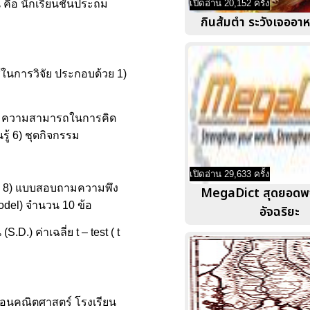
้ คือ นักเรียนชั้นประถม
เปิดอ่าน 20,152 ครั้ง
กินส้มตำ ระวังเจออาห
ช้ในการวิจัย ประกอบด้วย 1)
สริมความสามารถในการคิด
ู้ 6) ชุดกิจกรรม
เปิดอ่าน 29,633 ครั้ง
ับ 8) แบบสอบถามความพึง
MegaDict สุดยอดพ
odel) จำนวน 10 ข้อ
อัจฉริยะ
D.) ค่าเฉลี่ย t – test ( t
สอนคณิตศาสตร์ โรงเรียน