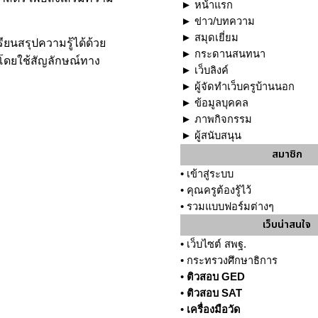
►
หน้าแรก
►
ข่าว/บทความ
►
สมุดเยี่ยม
ียนสรุปความรู้ได้ด้วย
►
กระดานสนทนา
โดยใช้สัญลักษณ์ทาง
►
เว็บลิงค์
►
ผู้จัดทำเว็บครูบ้านนอก
►
ข้อมูลบุคคล
►
ภาพกิจกรรม
►
ผู้สนับสนุน
สมาชิก
•
เข้าสู่ระบบ
•
คุณครูต้องรู้ไว้
•
รวมแบบฟอร์มต่างๆ
เว็บน่าสนใจ
•
เว็บไซต์ สพฐ.
•
กระทรวงศึกษาธิการ
•
ติวสอบ GED
•
ติวสอบ SAT
•
เครื่องมือวัด