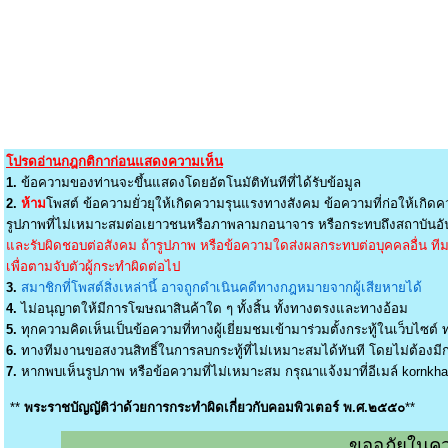
โปรดอ่านกฎกติกาก่อนแสดงความเห็น
1.
ข้อความของท่านจะขึ้นแสดงโดยอัตโนมัติทันทีที่ได้รับข้อมูล
2.
ห้าม
โพสต์ ข้อความยั่วยุให้เกิดความรุนแรงทางสังคม ข้อความที่ก่อให้เกิดค
รูปภาพที่ไม่เหมาะสมต่อเยาวชนหรือภาพลามกอนาจาร หรือกระทบถึงสถาบันอัน
และรับผิดชอบต่อสังคม ถ้ารูปภาพ หรือข้อความใดส่งผลกระทบต่อบุคคลอื่น ทีมง
เพื่อตามจับตัวผู้กระทำผิดต่อไป
3.
สมาชิกที่โพสต์สิ่งเหล่านี้ อาจถูกดำเนินคดีทางกฎหมายจากผู้เสียหายได้
4.
ไม่อนุญาตให้มีการโฆษณาสินค้าใด ๆ ทั้งสิ้น ทั้งทางตรงและทางอ้อม
5.
ทุกความคิดเห็นเป็นข้อความที่ทางผู้เยี่ยมชมเข้ามาร่วมตั้งกระทู้ในเว็บไซต์ ท
6.
ทางทีมงานขอสงวนสิทธิ์ในการลบกระทู้ที่ไม่เหมาะสมได้ทันที โดยไม่ต้องมีกา
7.
หากพบเห็นรูปภาพ หรือข้อความที่ไม่เหมาะสม กรุณาแจ้งมาที่อีเมล์
kornkh
**
พระราชบัญญัติว่าด้วยการกระทำผิดเกี่ยวกับคอมพิวเตอร์ พ.ศ.๒๕๕๐
**
ขออภัยในคว