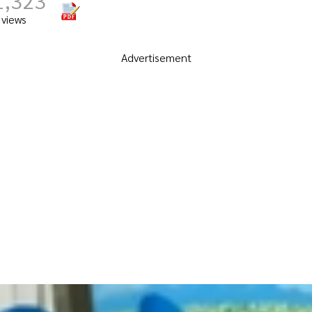
1,323
views
Advertisement