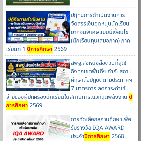
ปฏิทินการดำเนินงานการ
จัดสรรเงินอุดหนุนนักเรียน
ยากจนพิเศษแบบมีเงื่อนไข
(นักเรียนทุนเสมอภาค) ภาค
เรียนที่ 1
ปีการศึกษา
2569
สพฐ.ส่งหนังสือด่วนที่สุด!
ถึงทุกเขตพื้นที่ฯ กำกับสถาน
ศึกษาถือปฏิบัติตามประกาศฯ
7 มาตรการ ลดภาระค่าใช้
จ่ายของผู้ปกครองนักเรียนในสถานการณ์วิกฤตพลังงาน
ปี
การศึกษา
2569
การคัดเลือกสถานศึกษาเพื่อ
รับรางวัล IQA AWARD
ประจำ
ปีการศึกษา
2568