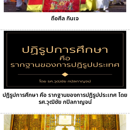
ถือศีล กินเจ
ปฏิรูปการศึกษา คือ รากฐานของการปฏิรูปประเทศ โดย
รศ.วุฒิชัย กปิลกาญจน์