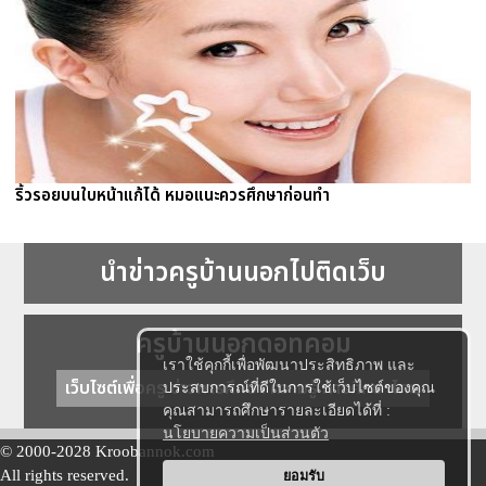
ริ้วรอยบนใบหน้าแก้ได้ หมอแนะควรศึกษาก่อนทำ
นำข่าวครูบ้านนอกไปติดเว็บ
ครูบ้านนอกดอทคอม
เราใช้คุกกี้เพื่อพัฒนาประสิทธิภาพ และ
เว็บไซต์เพื่อครู ข่าวการศึกษา ความรู้ การศึกษาไทย
ประสบการณ์ที่ดีในการใช้เว็บไซต์ของคุณ
คุณสามารถศึกษารายละเอียดได้ที่ :
นโยบายความเป็นส่วนตัว
© 2000-2028 Kroobannok.com
All rights reserved.
ยอมรับ