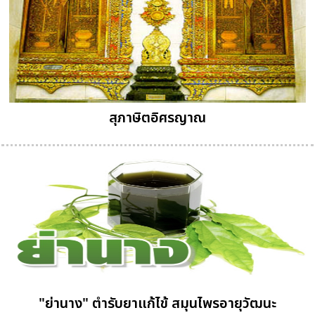
สุภาษิตอิศรญาณ
"ย่านาง" ตำรับยาแก้ไข้ สมุนไพรอายุวัฒนะ