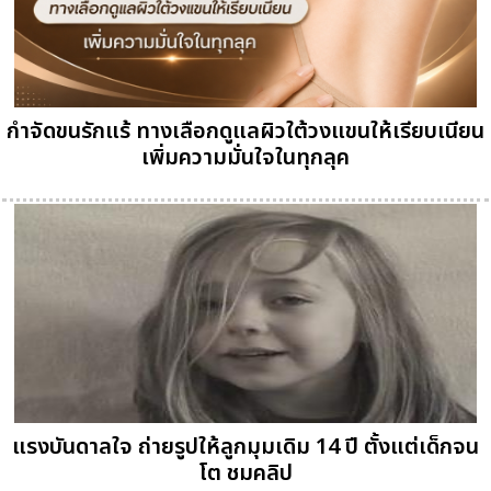
กำจัดขนรักแร้ ทางเลือกดูแลผิวใต้วงแขนให้เรียบเนียน
เพิ่มความมั่นใจในทุกลุค
แรงบันดาลใจ ถ่ายรูปให้ลูกมุมเดิม 14 ปี ตั้งแต่เด็กจน
โต ชมคลิป