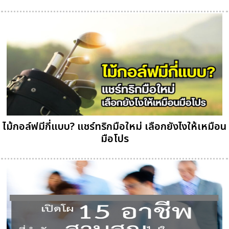
ไม้กอล์ฟมีกี่แบบ? แชร์ทริกมือใหม่ เลือกยังไงให้เหมือน
มือโปร