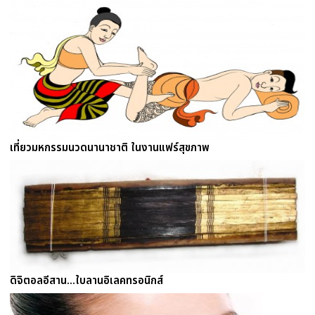
เที่ยวมหกรรมนวดนานาชาติ ในงานแฟร์สุขภาพ
ดิจิตอลอีสาน...ใบลานอิเลคทรอนิกส์