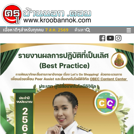
เนื้อหาดีๆสำหรับทุกคน
7 ส.ค. 2569
☰
ค้นหา