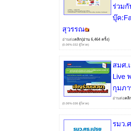
ร่วมก
บุ๊ค:F
สุวรรณ
อ่านต่อ
คลิก
(อ่าน 6,464 ครั้ง)
(0.06%-332 ผู้โหวต)
สมศ.เ
Live 
กุมภาพ
อ่านต่อ
คลิ
(0.06%-336 ผู้โหวต)
รมว.ศ