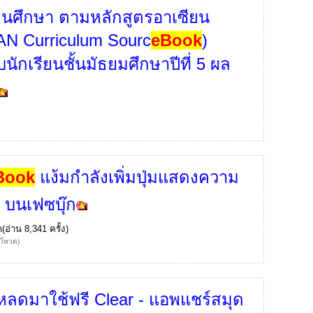
ยนศึกษา ตามหลักสูตรอาเซียน
N Curriculum Sourc
eBook
)
นักเรียนชั้นมัธยมศึกษาปีที่ 5 ผล
Book
แง้มกำลังเพิ่มปุ่มแสดงความ
จ บนเฟซบุ๊ก
ก
(อ่าน 8,341 ครั้ง)
้โหวต)
หลดมาใช้ฟรี Clear - แอพแชร์สมุด