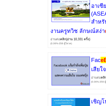
อาเซี
(ASEA
สำหรับ
งานครูทวิช ลักษณ์สง่า
อ่านต่อ
คลิก
(อ่าน 10,331 ครั้ง)
(0.06%-358 ผู้โหวต)
Fac
e
เสียใ
อ่านต่อ
คลิ
(0.06%-359 ผู
เชิญโ