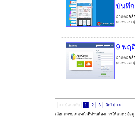
บันทึ
อ่านต่อ
คลิ
(0.06%-361 ผู
9 พฤต
อ่านต่อ
คลิ
(0.05%-378 ผู
<< ย้อนกลับ
1
2
3
ถัดไป >>
เลือกหมายเลขหน้าที่ท่านต้องการให้แสดงข้อม