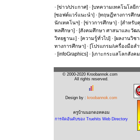
· [
ข่าว/ประกาศ
] · [
บทความเทคโนโลยีก
[
ซอฟต์แวร์แนะนำ
] · [
ทฤษฎีทางการศึก
นักเทคโนฯ
] · [
ข่าวการศึกษา
] · [
สำหรับค
พลศึกษา
] · [
สังคมศึกษา ศาสนาและวัฒ
วิทยฐานะ
] · [
ความรู้ทั่วไป
] · [
ผลงานวิชาก
ทางการศึกษา
] · [
โปรแกรม/เครื่องมือสำ
· [
infoGraphics
] · [
เกาะกระแสโลกสังคม
© 2000-2020 Kroobannok.com
All rights reserved.
Design by :
kroobannok.com
ครูบ้านนอกดอทคอม
การจัดอันดับของ Truehits Web Directory