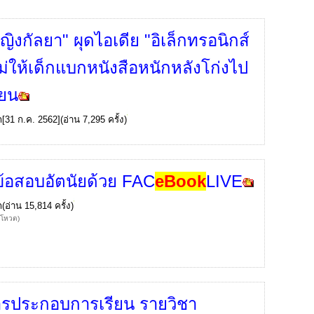
ญิงกัลยา" ผุดไอเดีย "อิเล็กทรอนิกส์
ไม่ให้เด็กแบกหนังสือหนักหลังโก่งไป
ียน
ก
[31 ก.ค. 2562](อ่าน 7,295 ครั้ง)
้อสอบอัตนัยด้วย FAC
eBook
LIVE
ก
(อ่าน 15,814 ครั้ง)
้โหวต)
รประกอบการเรียน รายวิชา