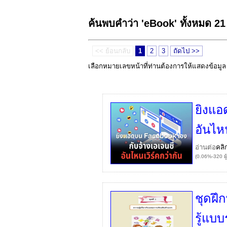
ค้นพบคำว่า 'eBook' ทั้งหมด 2
<< ย้อนกลับ
1
2
3
ถัดไป >>
เลือกหมายเลขหน้าที่ท่านต้องการให้แสดงข้อมู
ยิงแอ
อันไหน
อ่านต่อ
คลิ
(0.06%-320 ผู
ชุดฝึ
รู้แบบ