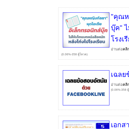
"คุณห
บุ๊ค" 
โรงเร
อ่านต่อ
คลิ
(0.06%-358 ผู้โหวต)
เฉลยข
อ่านต่อ
คลิ
(0.06%-358 ผู
เอกสา