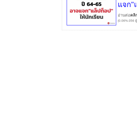
แจก"แ
อ่านต่อ
คลิ
(0.06%-356 ผู