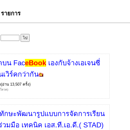
1 รายการ
ล
ดบน Fac
eBook
เองกับจ้างเอเจนซี่
เวิร์คกว่ากัน
ก
(อ่าน 13,507 ครั้ง)
้โหวต)
กทักษะพัฒนารูปแบบการจัดการเรียน
ร่วมมือ เทคนิค เอส.ที.เอ.ดี.( STAD)