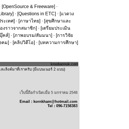
· [
OpenSource & Freeware
] ·
ibrary
] · [
Questions in ETC
] · [
แวดวง
ประเทศ
] · [
ภาษาไทย
] · [
สุขศึกษาและ
รื่องราวจากสมาชิก
] · [
เตรียมประเมิน
๊คส์
] · [
ภาพอบรม/สัมมนา
] · [
การวิจัย
ังคม
] · [
คลิปวิดีโอ
] · [
บทความการศึกษา
]
kroobannok.com
ะลิงค์มาที่เราครับ (มีแบนเนอร์ 2 แบบ)
เว็บนี้ถือกำเนิดเมื่อ 5 มกราคม 2548
Email : kornkham@hotmail.com
Tel : 096-7158383