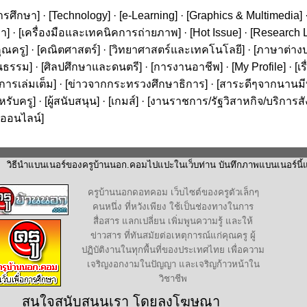
ารศึกษา
] · [
Technology
] · [
e-Learning
] · [
Graphics & Multimedia
] 
ษา
] · [
เครื่องมือและเทคนิคการถ่ายภาพ
] · [
Hot Issue
] · [
Research L
ุณครู
] · [
คณิตศาสตร์
] · [
วิทยาศาสตร์และเทคโนโลยี
] · [
ภาษาต่าง
นธรรม
] · [
ศิลปศึกษาและดนตรี
] · [
การงานอาชีพ
] · [
My Profile
] · [
เ
ารเล่มเต็ม
] · [
ข่าวจากกระทรวงศึกษาธิการ
] · [
สาระดีๆจากนานมีบุ
หรับครู
] · [
ผู้สนับสนุน
] · [
เกมส์
] · [
งานราชการ/รัฐวิสาหกิจ/บริการส
ออนไลน์
]
วิธีนำแบนเนอร์ของครูบ้านนอก.คอมไปแปะในเว็บท่าน บันทึกภาพแบนเนอร์นี้แล
ครูบ้านนอกดอทคอม เว็บไซต์ของครูตัวเล็กๆ
คนหนึ่ง ที่หวังเพียง ใช้เป็นช่องทางในการ
สื่อสาร แลกเปลี่ยน เพิ่มพูนความรู้ และให้
ข่าวสาร ที่ทันสมัยต่อเหตุการณ์แก่คุณครู ผู้
ปฏิบัติงานในทุกพื้นที่ของประเทศไทย เพื่อความ
เจริญงอกงามในปัญญา และเจริญก้าวหน้าใน
วิชาชีพ
สนใจสนับสนุนเรา โดยลงโฆษณา