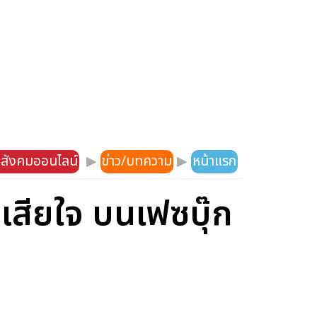
กสังคมออนไลน์
▶
ข่าว/บทความ
▶
หน้าแรก
เสียใจ บนเฟซบุ๊ก