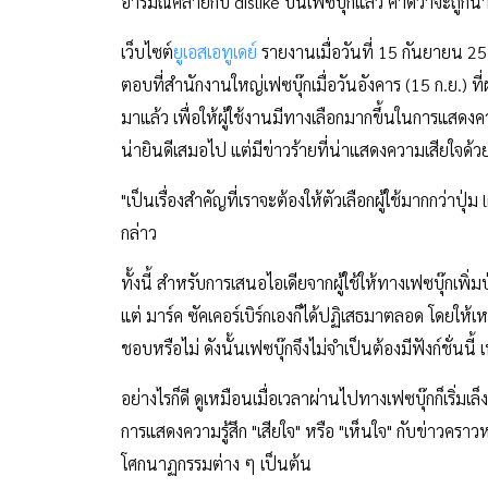
อารมณ์คล้ายกับ dislike บนเฟซบุ๊กแล้ว คาดว่าจะถูกนำ
เว็บไซต์
ยูเอสเอทูเดย์
รายงานเมื่อวันที่ 15 กันยายน 255
ตอบที่สำนักงานใหญ่เฟซบุ๊กเมื่อวันอังคาร (15 ก.ย.) ท
มาแล้ว เพื่อให้ผู้ใช้งานมีทางเลือกมากขึ้นในการแสดงควา
น่ายินดีเสมอไป แต่มีข่าวร้ายที่น่าแสดงความเสียใจด้ว
"เป็นเรื่องสำคัญที่เราจะต้องให้ตัวเลือกผู้ใช้มากกว่าปุ่
กล่าว
ทั้งนี้ สำหรับการเสนอไอเดียจากผู้ใช้ให้ทางเฟซบุ๊กเพิ
แต่ มาร์ค ซัคเคอร์เบิร์กเองก็ได้ปฏิเสธมาตลอด โดยให้เห
ชอบหรือไม่ ดังนั้นเฟซบุ๊กจึงไม่จำเป็นต้องมีฟังก์ชั่นนี
อย่างไรก็ดี ดูเหมือนเมื่อเวลาผ่านไปทางเฟซบุ๊กก็เริ่มเล
การแสดงความรู้สึก "เสียใจ" หรือ "เห็นใจ" กับข่าวคราว
โศกนาฏกรรมต่าง ๆ เป็นต้น