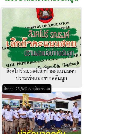
สิงคโปร์รณรงค์เลิกบ้าคะแนนสอบ
ปรามพ่อแม่อย่ากดดันลูก
เปิดอ่าน 25,860 ☕ คลิกอ่านเลย