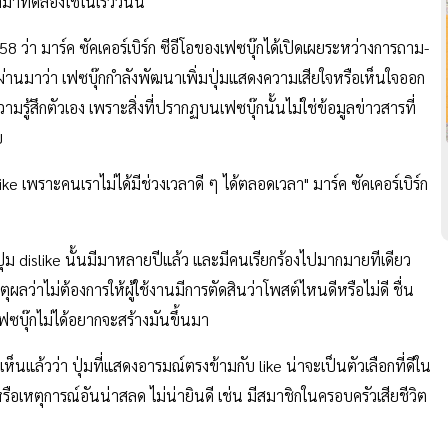
มาทดลองใช้ในเร็ววันนี้
8 ว่า มาร์ค ซัคเคอร์เบิร์ก ซีอีโอของเฟซบุ๊กได้เปิดเผยระหว่างการถาม-
ี่ผ่านมาว่า เฟซบุ๊กกำลังพัฒนาเพิ่มปุ่มแสดงความเสียใจหรือเห็นใจออก
มรู้สึกตัวเอง เพราะสิ่งที่ปรากฏบนเฟซบุ๊กนั้นไม่ใช่ข้อมูลข่าวสารที่
ย
ม like เพราะคนเราไม่ได้มีช่วงเวลาดี ๆ ได้ตลอดเวลา" มาร์ค ซัคเคอร์เบิร์ก
่มปุ่ม dislike นั้นมีมาหลายปีแล้ว และมีคนเรียกร้องไปมากมายทีเดียว
ตุผลว่าไม่ต้องการให้ผู้ใช้งานมีการตัดสินว่าโพสต์ไหนดีหรือไม่ดี ชื่น
้ เฟซบุ๊กไม่ได้อยากจะสร้างมันขึ้นมา
็งเห็นแล้วว่า ปุ่มที่แสดงอารมณ์ตรงข้ามกับ like น่าจะเป็นตัวเลือกที่ดีใน
หรือเหตุการณ์อันน่าสลด ไม่น่ายินดี เช่น มีสมาชิกในครอบครัวเสียชีวิต