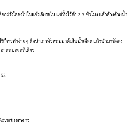
กฝรั่งใส่ลงไปในแก้วเจียระไน แช่ทิ้งไว้สัก 2-3 ชั่วโมง แล้วล้างด้วยน้ำ
งมีวิธีการทำง่ายๆ คือนำเอาหัวหอมมาต้มในน้ำเดือด แล้วนำมาขัดลง
่สะอาดหมดจดทีเดียว
552
Advertisement