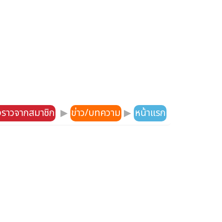
องราวจากสมาชิก
▶
ข่าว/บทความ
▶
หน้าแรก