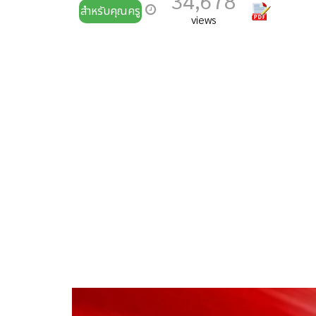
34,678
สำหรับคุณครู
views