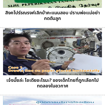
สิงคโปร์รณรงค์เลิกบ้าคะแนนสอบ ปรามพ่อแม่อย่า
กดดันลูก
เจ๋งมั๊ยล่ะ ไอเดียอะไรนะ? ของเด็กไทยที่ถูกเลือกไป
ทดลองในอวกาศ