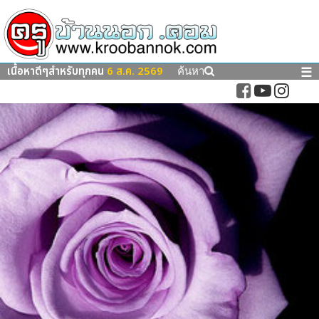
เนื้อหาดีๆสำหรับทุกคน
6 ส.ค. 2569
☰
ค้นหา