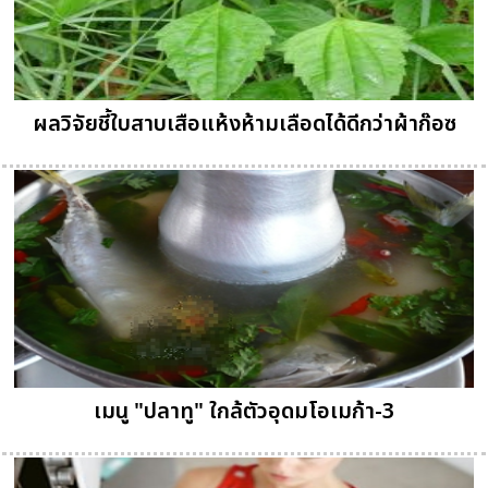
ผลวิจัยชี้ใบสาบเสือแห้งห้ามเลือดได้ดีกว่าผ้าก๊อซ
เมนู "ปลาทู" ใกล้ตัวอุดมโอเมก้า-3