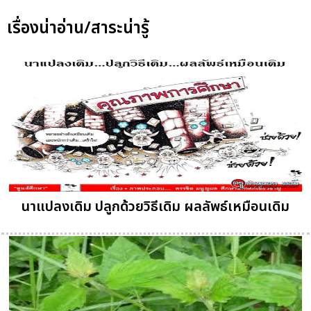
เรื่องน่าอ่าน/สาระน่ารู้
นาแปลงเดิม ปลูกด้วยวิธีเดิม ผลลัพธ์เหมือนเดิม