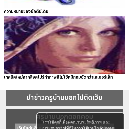
ความหมายของมัลติมีเดีย
เทคนิคใหม่จากสิงคโปร์ทำภาพสีไม่ใช้หมึกคมชัดกว่าเลเซอร์เจ็ท
นำข่าวครูบ้านนอกไปติดเว็บ
ครูบ้านนอกดอทคอม
เราใช้คุกกี้เพื่อพัฒนาประสิทธิภาพ และ
เว็บไซต์เพื่อครู ข่าวการศึกษา ความรู้ การศึกษาไทย
ประสบการณ์ที่ดีในการใช้เว็บไซต์ของคุณ