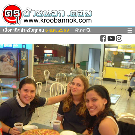
เนื้อหาดีๆสำหรับทุกคน
6 ส.ค. 2569
☰
ค้นหา