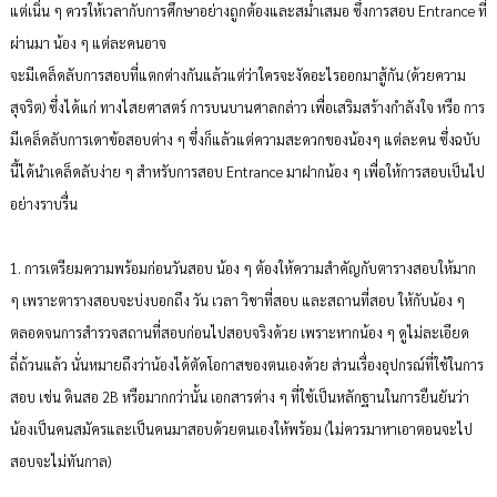
แต่เนิ่น ๆ ควรให้เวลากับการศึกษาอย่างถูกต้องและสม่ำเสมอ ซึ่งการสอบ Entrance ที่
ผ่านมา น้อง ๆ แต่ละคนอาจ
จะมีเคล็ดลับการสอบที่แตกต่างกันแล้วแต่ว่าใครจะงัดอะไรออกมาสู้กัน (ด้วยความ
สุจริต) ซึ่งได้แก่ ทางไสยศาสตร์ การบนบานศาลกล่าว เพื่อเสริมสร้างกำลังใจ หรือ การ
มีเคล็ดลับการเดาข้อสอบต่าง ๆ ซึ่งก็แล้วแต่ความสะดวกของน้องๆ แต่ละคน ซึ่งฉบับ
นี้ได้นำเคล็ดลับง่าย ๆ สำหรับการสอบ Entrance มาฝากน้อง ๆ เพื่อให้การสอบเป็นไป
อย่างราบรื่น
1. การเตรียมความพร้อมก่อนวันสอบ น้อง ๆ ต้องให้ความสำคัญกับตารางสอบให้มาก
ๆ เพราะตารางสอบจะบ่งบอกถึง วัน เวลา วิชาที่สอบ และสถานที่สอบ ให้กับน้อง ๆ
ตลอดจนการสำรวจสถานที่สอบก่อนไปสอบจริงด้วย เพราะหากน้อง ๆ ดูไม่ละเอียด
ถี่ถ้วนแล้ว นั่นหมายถึงว่าน้องได้ตัดโอกาสของตนเองด้วย ส่วนเรื่องอุปกรณ์ที่ใช้ในการ
สอบ เช่น ดินสอ 2B หรือมากกว่านั้น เอกสารต่าง ๆ ที่ใช้เป็นหลักฐานในการยืนยันว่า
น้องเป็นคนสมัครและเป็นคนมาสอบด้วยตนเองให้พร้อม (ไม่ควรมาหาเอาตอนจะไป
สอบจะไม่ทันกาล)