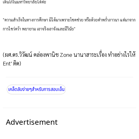
เดินโก้ในมหาวิทยาลัยได้ค่ะ
"ความสำเร็จในทางการศึกษา มิได้มาเพราะโชคช่วย หรือด้วยคำพร่ำภาวนา แต่มาจาก
การไขว่คว้า พยายาม เอาจริงเอาจังและมีวินัย"
(ผศ.ดร.วิวัฒน์ คล่องพานิช Zone นานาสาระเรื่อง ทำอย่างไรให้
Ent' ติด)
เคล็ดลับง่ายๆสำหรับการสอบเอ็น
Advertisement