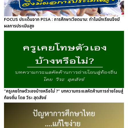
FOCUS ประเด็นจาก PISA : การศึกษาเวียดนาม: ทำไมนักเรียนจึงมี
ผลการประเมินสูง
"ครูเคยโทษตัวเองบ้างหรือไม่ ?" บทความกระแสคัดค้านการถ่ายโอนสู่
ท้องถิ่น โดย วีระ สุดสังข์