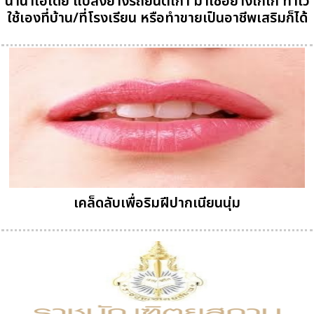
นานาไอเดีย แปลงยางรถยนต์เก่า มาใช้อย่างเก๋ไก๋ ทำไว้
ใช้เองที่บ้าน/ที่โรงเรียน หรือทำขายเป็นอาชีพเสริมก็ได้
เคล็ดลับเพื่อริมฝีปากเนียนนุ่ม