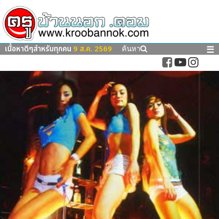
เนื้อหาดีๆสำหรับทุกคน
9 ส.ค. 2569
☰
ค้นหา