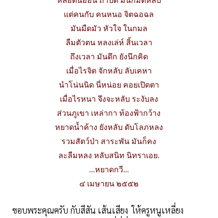
หลอดนีออน ถ้าปิด มันก็มิดหลับ
แต่คนกับ คนหนอ จิตฉอฉล
มันมืดมัว หัวใจ ในกมล
ลืมตัวตน หลงเล่ห์ สิ้นเวลา
ถึงเวลา มันดึก ยังนึกคิด
เมื่อไรจิต จักหลับ ลับเคหา
นำโน่นนิด นี่หน่อย คอยเปิดตา
เมื่อไรหนา จึงจะหลับ ระงับลง
ส่วนภูเขา เหล่ากา ท้องฟ้ากว้าง
หยาดน้ำค้าง ยังหลับ ดับโลภหลง
รวมสัตว์ป่า สาระพัน มันก็คง
ละลืมหลง หลับสนิท นิทราเอย.
...หยาดกวี...
๔ เมษายน ๒๕๕๒
ขอบพระคุณครับ กับสีสัน เส้นเสียง ให้ครูหนูเหลี่ยง