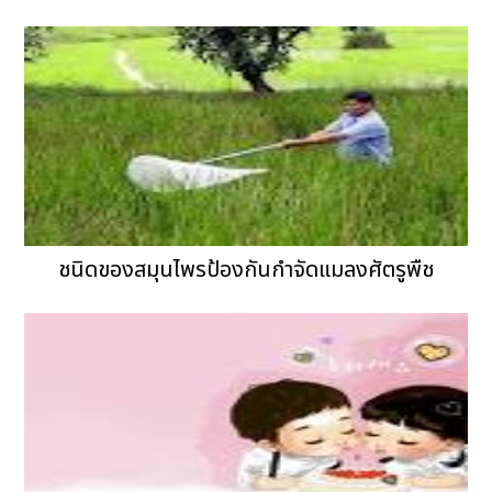
ชนิดของสมุนไพรป้องกันกำจัดแมลงศัตรูพืช