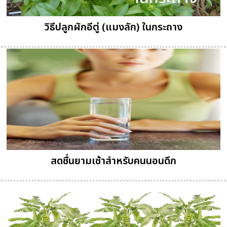
วิธีปลูกผักอีตู่ (แมงลัก) ในกระถาง
สดชื่นยามเช้าสำหรับคนนอนดึก