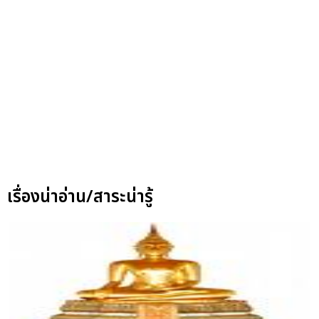
เรื่องน่าอ่าน/สาระน่ารู้