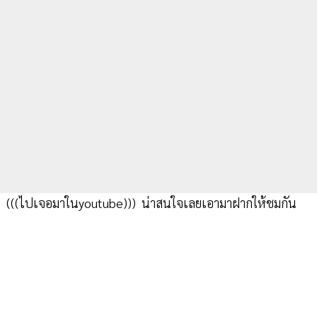
(((ไปเจอมาในyoutube))) น่าสนใจเลยเอามาฝากให้ชมกัน