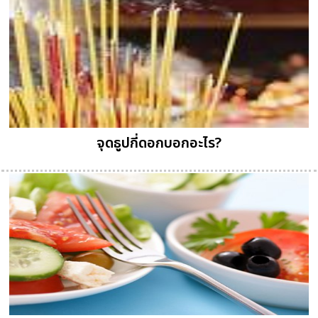
จุดธูปกี่ดอกบอกอะไร?