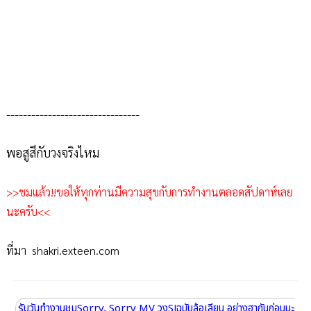
--------------------------------
พอสูสีกับวงจริงไหม
>>ชมแล้ว!!ขอให้ทุกท่านมีความสุขกับการทำงานตลอดสัปดาห์เลย
นะครับ<<
ที่มา
shakri.exteen.com
รับวันทำงานชมSorry, Sorry MV วงSJฉบับล้อเลียน อย่างฮากันก่อนนะ