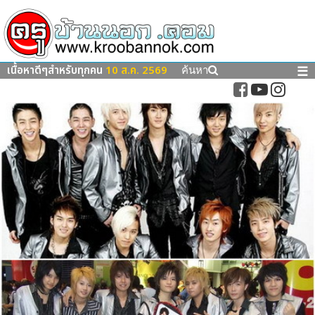
เนื้อหาดีๆสำหรับทุกคน
10 ส.ค. 2569
☰
ค้นหา