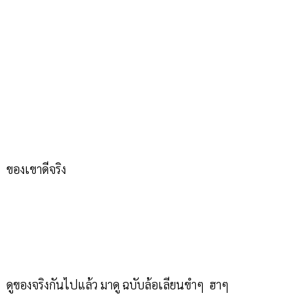
ของเขาดีจริง
ดูของจริงกันไปแล้ว มาดู ฉบับล้อเลียนขำๆ ฮาๆ