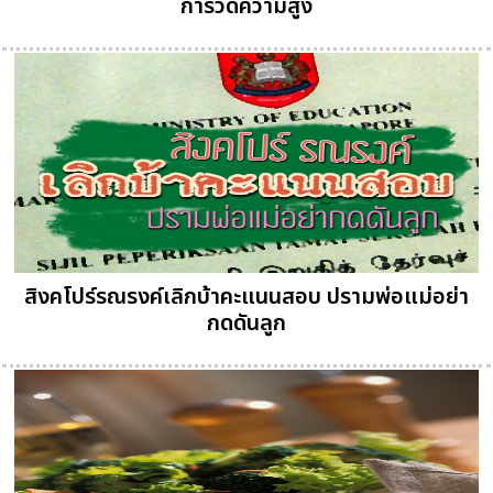
การวัดความสูง
สิงคโปร์รณรงค์เลิกบ้าคะแนนสอบ ปรามพ่อแม่อย่า
กดดันลูก