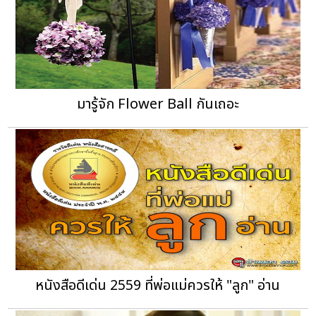
มารู้จัก Flower Ball กันเถอะ
หนังสือดีเด่น 2559 ที่พ่อแม่ควรให้ "ลูก" อ่าน