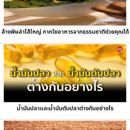
ล้างพิษลำไส้ใหญ่ กากใยอาหารจากธรรมชาติช่วยคุณได้
น้ำมันปลาและน้ำมันตับปลาต่างกันอย่างไร