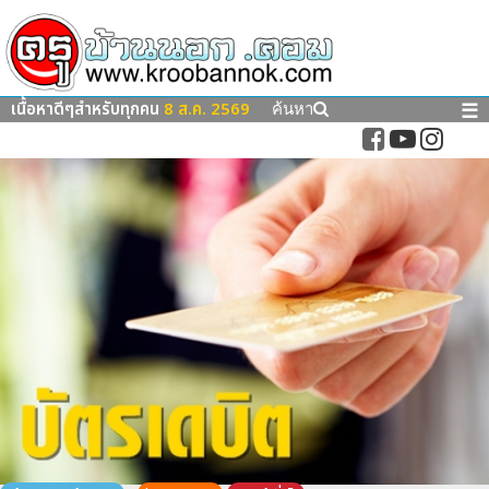
เนื้อหาดีๆสำหรับทุกคน
8 ส.ค. 2569
☰
ค้นหา