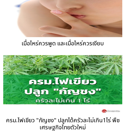
เมื่อไหร่ควรพูด และเมื่อไหร่ควรเงียบ
ครม.ไฟเขียว "กัญชง" ปลูกได้ครัวละไม่เกิน1ไร่ พืช
เศรษฐกิจไทยตัวใหม่