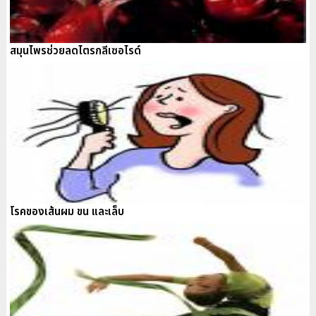
สมุนไพรช่วยลดไตรกลีเซอไรด์
โรคของเส้นผม ขน และเล็บ