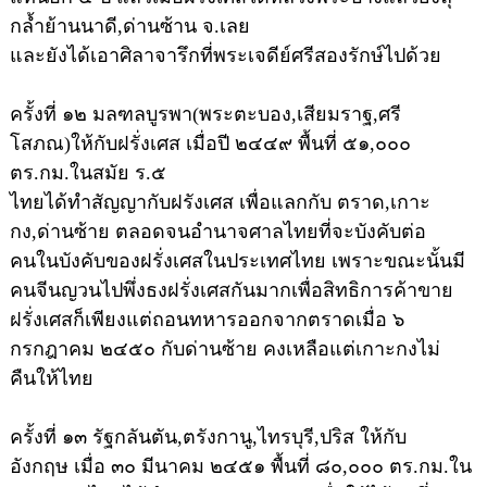
กล้ำย้านนาดี,ด่านซ้าน จ.เลย
และยังได้เอาศิลาจารึกที่พระเจดีย์ศรีสองรักษ์ไปด้วย
ครั้งที่ ๑๒ มลฑลบูรพา(พระตะบอง,เสียมราฐ,ศรี
โสภณ)ให้กับฝรั่งเศส
เมื่อปี ๒๔๔๙ พื้นที่ ๕๑,๐๐๐
ตร.กม.ในสมัย ร.๕
ไทยได้ทำสัญญากับฝรังเศส เพื่อแลกกับ ตราด,เกาะ
กง,ด่านซ้าย ตลอดจนอำนาจศาลไทยที่จะบังคับต่อ
คนในบังคับของฝรั่งเศสในประเทศไทย เพราะขณะนั้นมี
คนจีนญวนไปพึ่งธงฝรั่งเศสกันมากเพื่อสิทธิการค้าขาย
ฝรั่งเศสก็เพียงแต่ถอนทหารออกจากตราดเมื่อ ๖
กรกฎาคม ๒๔๕๐ กับด่านซ้าย คงเหลือแต่เกาะกงไม่
คืนให้ไทย
ครั้งที่ ๑๓ รัฐกลันตัน,ตรังกานู,ไทรบุรี,ปริส ให้กับ
อังกฤษ
เมื่อ ๓๐ มีนาคม ๒๔๕๑ พื้นที่ ๘๐,๐๐๐ ตร.กม.ใน