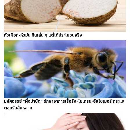
หัวเผือก-หัวมัน กินเล่น ๆ แต่ได้ประโยชน์จริง
มหัศจรรย์ "ผึ้งบำบัด" รักษาอาการเรื้อรัง-ไมเกรน-อัลไซเมอร์ กระแส
ตอบรับล้นหลาม