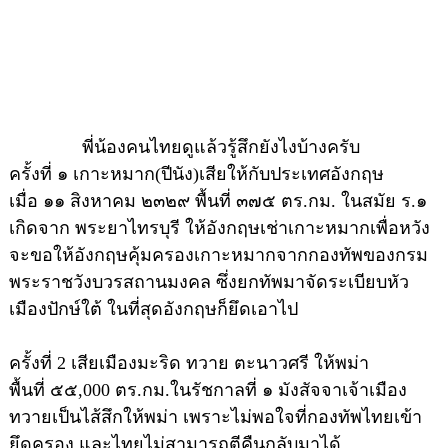
พี่น้องคนไทยดูแล้วรู้สึกยังไงบ้างครับ
ครั้งที่ ๑ เกาะหมาก(ปีนัง)เสียให้กับประเทศอังกฤษ
เมื่อ ๑๑ สิงหาคม ๒๓๒๙ พื้นที่ ๓๗๕ ตร.กม. ในสมัย ร.๑
เกิดจาก พระยาไทรบุรี ให้อังกฤษเช่าเกาะหมากเพื่อหวัง
จะขอให้อังกฤษคุ้มครองเกาะหมากจากกองทัพของกรม
พระราชวังบวรสถานมงคล ซึ่งยกทัพมาจัดระเบียบหัว
เมืองปักษ์ใต้ ในที่สุดอังกฤษก็ยึดเอาไป
ครั้งที่ 2 เสียเมืองมะริด ทวาย ตะนาวศรี ให้พม่า
พื้นที่ ๕๕,000 ตร.กม.ในรัชกาลที่ ๑ มังสัจจาเจ้าเมือง
ทวายเป็นไส้สึกให้พม่า เพราะไม่พอใจที่กองทัพไทยเข้า
ยึดครอง และไทยไม่สามารถตีคืนกลับมาได้