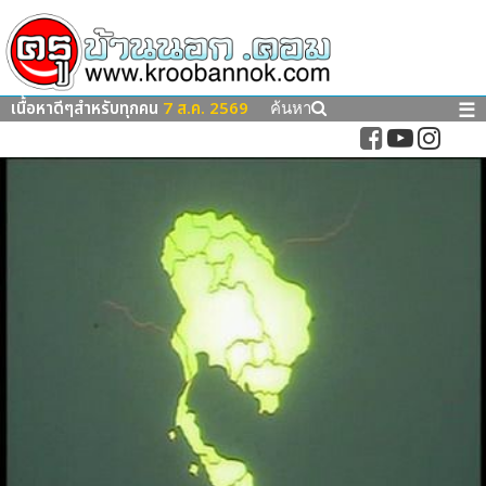
เนื้อหาดีๆสำหรับทุกคน
7 ส.ค. 2569
☰
ค้นหา