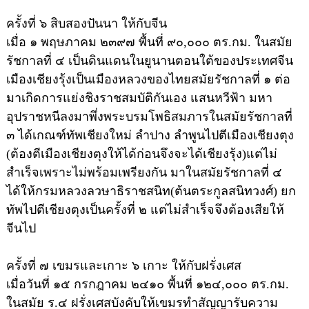
ครั้งที่ ๖ สิบสองปันนา ให้กับจีน
เมื่อ ๑ พฤษภาคม ๒๓๙๗ พื้นที่ ๙๐,๐๐๐ ตร.กม. ในสมัย
รัชกาลที่ ๔ เป็นดินแดนในยูนานตอนใต้ของประเทศจีน
เมืองเชียงรุ้งเป็นเมืองหลวงของไทยสมัยรัชกาลที่ ๑ ต่อ
มาเกิดการแย่งชิงราชสมบัติกันเอง แสนหวีฟ้า มหา
อุปราชหนีลงมาพึ่งพระบรมโพธิสมภารในสมัยรัชกาลที่
๓ ได้เกณฑ์ทัพเชียงใหม่ ลำปาง ลำพูนไปตีเมืองเชียงตุง
(ต้องตีเมืองเชียงตุงให้ได้ก่อนจึงจะได้เชียงรุ้ง)แต่ไม่
สำเร็จเพราะไม่พร้อมเพรียงกัน มาในสมัยรัชกาลที่ ๔
ได้ให้กรมหลวงลวษาธิราชสนิท(ต้นตระกูลสนิทวงศ์) ยก
ทัพไปตีเชียงตุงเป็นครั้งที่ ๒ แต่ไม่สำเร็จจึงต้องเสียให้
จีนไป
ครั้งที่ ๗ เขมรและเกาะ ๖ เกาะ ให้กับฝรั่งเศส
เมื่อวันที่ ๑๕ กรกฎาคม ๒๔๑๐ พื้นที่ ๑๒๔,๐๐๐ ตร.กม.
ในสมัย ร.๔ ฝรั่งเศสบังคับให้เขมรทำสัญญารับความ