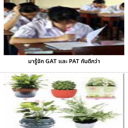
มารู้จัก GAT และ PAT กันดีกว่า