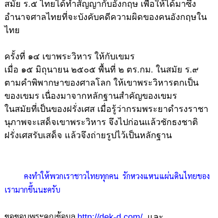
สมัย ร.๕ ไทยได้ทำสัญญากับอังกฤษ เพื่อให้ได้มาซึ่ง
อำนาจศาลไทยที่จะบังคับคดีความผิดของคนอังกฤษใน
ไทย
ครั้งที่ ๑๔ เขาพระวิหาร ให้กับเขมร
เมื่อ ๑๕ มิถุนายน ๒๕๐๕ พื้นที่ ๒ ตร.กม. ในสมัย ร.๙
ตามคำพิพากษาของศาลโลก ให้เขาพระวิหารตกเป็น
ของเขมร เนื่องมาจากหลักฐานสำคัญของเขมร
ในสมัยที่เป็นของฝรั่งเศส เมื่อรู้ว่ากรมพระยาดำรงราชา
นุภาพจะเสด็จเขาพระวิหาร จึงไปก่อนแล้วชักธงชาติ
ฝรั่งเศสรับเสด็จ แล้วจึงถ่ายรูปไว้เป็นหลักฐาน
คงทำให้พวกเราชาวไทยทุกคน รักหวงแหนแผ่นดินไทยของ
เรามากขึ้นนะครับ
ขอขอบพระคุณข้อมูล
http://dek-d.com/
และ