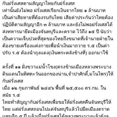
กับฝรั่งเศสตามสัญญาไทยกับฝรั่งเศส
เท่านั้นยังไม่พอ ฝรั่งเศสเรียกเงินจากไทย ๑ ล้านบาท
เป็นค่าเสียหายที่ต้องรบกับไทย เสียค่าประกันว่าไทยต้อง
ปฏิบัติตามสัญญาอีก ๓ ล้านบาท และยังไม่พอฝรั่งเศสได้
ส่งทหารมายึดเมืองจันทบุรีและตราด ไว้ถึง ๑๕ ปี นับว่า
เป็นความเจ็บปวดที่สุดของไทยถึงขนาดที่เจ้านายฝ่ายใน
ต้องขายเครื่องแต่งกายเพื่อนำเงินมาถวาย ร.๕ เป็นค่า
ปรับ ร.๕ ต้องนำถุงแดง(เงินพระคลังข้างที่) ออกมาใช้
ครั้งที่ ๑๑ ฝั่งขวาแม่น้ำโขง(ตรงข้ามเมืองหลวงพระบาง
ดินแดนในทิศตะวันออกของน่าน,จำปาศักดิ์,มโนไพร)ให้
กับฝรั่งเศส
เมื่อ ๑๒ กุมภาพันธ์ ๒๔๔๖ พื้นที่ ๒๕,๕๐๐ ตร.กม. ใน
สมัย ร.๕
ไทยทำสัญญากับฝรั่งเศสเพื่อขอให้ฝรั่งเศสคืนจันทบุรีให้
ไทย แต่ฝรั่งเศสถอนไปแต่จันทบุรีแล้วไปยึดเมืองตราด
แทนอีก ๕ ปี แล้วเมื่อฝรั่งเศสได้หลวงพระบางแล้วยังลุ