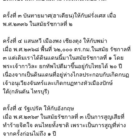
ครั้งที่ ๓ บันทายมาศ(ฮาเตียน)ให้กับฝรั่งเศส
เมื่อ
พ.ศ.๒๓๓๖ ในสมัยรัชกาลที่ ๒
ครั้งที่ ๔ แสนหวี เมืองพง เชียงตุง
ให้กับพม่า
เมื่อ พ.ศ.๒๓๖๘ พื้นที่ ๖๒,๐๐๐ ตร.กม.ในสมัย รัชกาลที่
๓ แต่เดิมเราได้ดินแดนนี้มาในสมัยรัชกาลที่ ๑ โดย
พระเจ้ากาวิละ ยกทัพไปตีมาขึ้นอยู่กับไทยได้ ๒๐ ปี
เนื่องจากเป็นดินแดนที่อยู่ห่างไกลประกอบกับเกิดกบฏ
เจ้าอนุเวียงจันทร์และเกิดกบฏทางหัวเมืองปักษ์
ใต้(กลันตัน ไทรบุรี)
ครั้งที่ ๕ รัฐเปรัค
ให้กับอังกฤษ
เมื่อ พ.ศ.๒๓๖๙ ในสมัยรัชกาลที่ ๓ เป็นการสูญเสียที่
ทำร้ายจิตใจ คนไทยทั้งชาติ เพราะเป็นการสูญที่ห่าง
จากครั้งก่อนไม่ถึง ๑ ปี