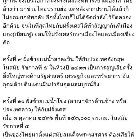
ถูกกัน จึงเป็นโอกาสให้ฝรั่งเศสส่งทหารเข้าเมืองไล โดย
อ้างว่า มาช่วยไทยปราบฮ่อ แต่หลังจากปราบได้แล้วก็
ไม่ยอมยกทัพกลับ อีกทั้งไทยก็ไม่ได้จัดกำลังไว้ยึดครอง
อีกด้วย จนในที่สุดไทยกับฝรั่งเศสได้ทำสัญญากันที่เมือง
แถง(เบียนฟู) ยอมให้ฝรั่งเศสรักษาเมืองไลและเมืองเชียง
ค้อ
ครั้งที่ ๙ ฝั่งซ้ายแม่น้ำสาละวิน ให้กับประเทศอังกฤษ
ในสมัย รัชกาลที่ ๕ ในห้วงปี ๒๔๓๓ เป็นการสูญเสียครั้ง
ยิ่งใหญ่ทางด้านรัฐศาสตร์ เศรษฐกิจและทรัพยากร อัน
อุดมด้วยดินแดนผืนป่าอันอุดมสมบูรณ์ยิ่ง
ครั้งที่ ๑๐ ฝั่งซ้ายแม่น้ำโขง (อาณาจักรล้านช้าง หรือ
ประเทศลาว) ให้กับฝรั่งเศส
เมื่อ ๓ ตุลาคม ๒๔๓๖ พื้นที่ ๑๔๓,๐๐๐ ตร.กม. ในสมัย
รัชกาลที่ ๕
เป็นของไทยมาตั้งแต่สมัยสมเด็จพระนเรศวร ต้องเสียให้