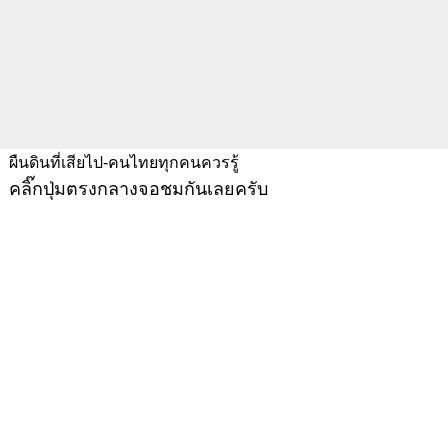
ผืนดินที่เสียไป-คนไทยทุกคนควรรู้
คลิ๊กปุ่มตรงกลางจอชมกันเลยครับ