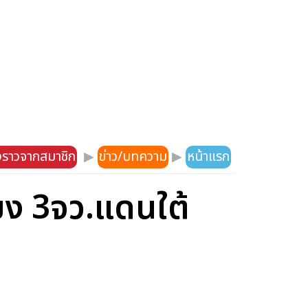
องราวจากสมาชิก
▶
ข่าว/บทความ
▶
หน้าแรก
ียง 3จว.แดนใต้