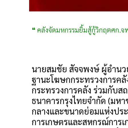
❝ คลังจัดมหกรรมยิ้มสู้กู้วิกฤตศก.
นายสมชัย สัจจพงษ์ ผู้อำน
ฐานะโฆษกกระทรวงการคลัง เ
กระทรวงการคลัง ร่วมกับสถาบ
ธนาคารกรุงไทยจำกัด (มหา
กลางและขนาดย่อมแห่งประเ
การเกษตรและสหกรณ์การเก