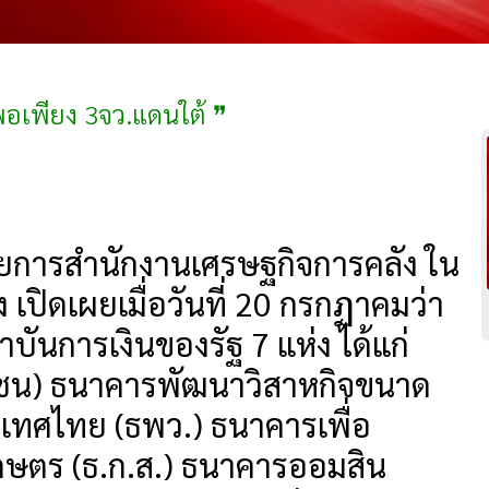
จพอเพียง 3จว.แดนใต้ ❞
วยการสำนักงานเศรษฐกิจการคลัง ใน
ปิดเผยเมื่อวันที่ 20 กรกฏาคมว่า
ันการเงินของรัฐ 7 แห่ง ได้แก่
ชน) ธนาคารพัฒนาวิสาหกิจขนาด
ทศไทย (ธพว.) ธนาคารเพื่อ
ษตร (ธ.ก.ส.) ธนาคารออมสิน