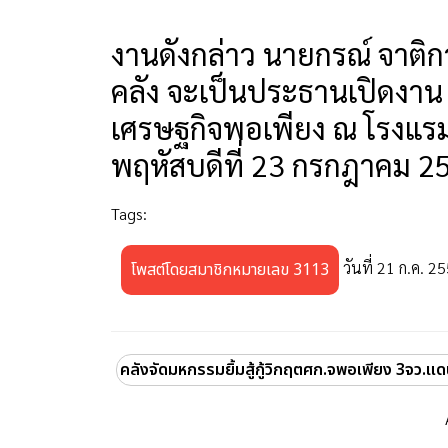
งานดังกล่าว นายกรณ์ จาติ
คลัง จะเป็นประธานเปิดงาน "
เศรษฐกิจพอเพียง ณ โรงแรมซ
พฤหัสบดีที่ 23 กรกฎาคม 2
Tags:
วันที่ 21 ก.ค. 2
โพสต์โดยสมาชิกหมายเลข 3113
คลังจัดมหกรรมยิ้มสู้กู้วิกฤตศก.จพอเพียง 3จว.แด