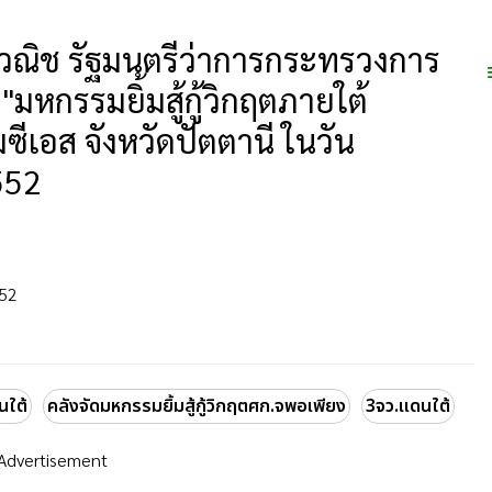
กวณิช รัฐมนตรีว่าการกระทรวงการ
มหกรรมยิ้มสู้กู้วิกฤตภายใต้
ีเอส จังหวัดปัตตานี ในวัน
552
552
นใต้
คลังจัดมหกรรมยิ้มสู้กู้วิกฤตศก.จพอเพียง
3จว.แดนใต้
Advertisement