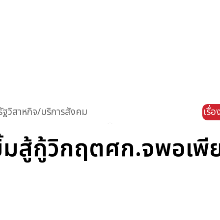
ัฐวิสาหกิจ/บริการสังคม
เรื่
้มสู้กู้วิกฤตศก.จพอเพ