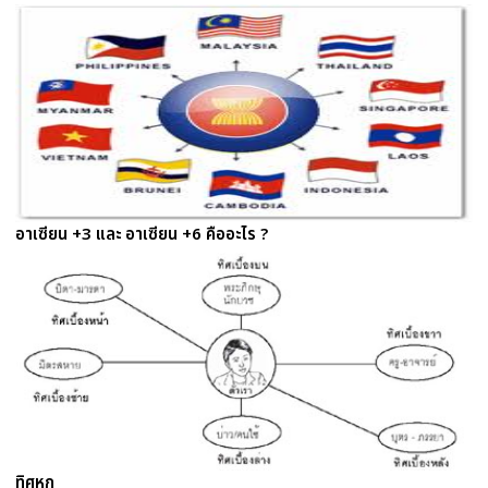
อาเซียน +3 และ อาเซียน +6 คืออะไร ?
ทิศหก