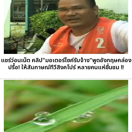
แชร์ว่อนเน็ต คลิป"มอเตอร์ไซค์รับจ้าง"พูดอังกฤษคล่อง
ปรื๋อ! ให้สัมภาษณ์ทีวีสิงคโปร์ หลายคนแห่ชื่นชม !!