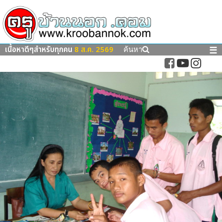
เนื้อหาดีๆสำหรับทุกคน
8 ส.ค. 2569
☰
ค้นหา