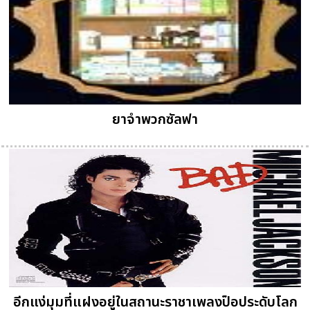
ยาจำพวกซัลฟา
อีกแง่มุมที่แฝงอยู่ในสถานะราชาเพลงป็อประดับโลก