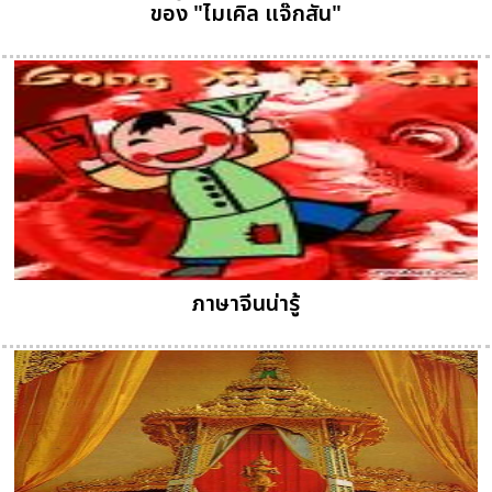
ของ "ไมเคิล แจ๊กสัน"
ภาษาจีนน่ารู้