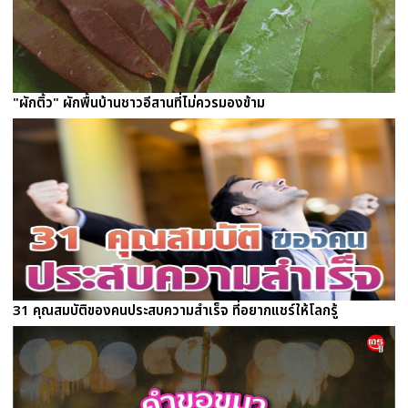
"ผักติ้ว" ผักพื้นบ้านชาวอีสานที่ไม่ควรมองข้าม
31 คุณสมบัติของคนประสบความสำเร็จ ที่อยากแชร์ให้โลกรู้