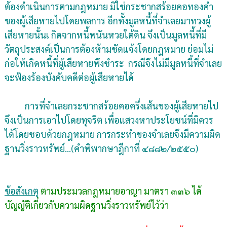
ต้องดำเนินการตามกฎหมาย มิใช่กระชากสร้อยคอทองคำ
ของผู้เสียหายไปโดยพลการ อีกทั้งมูลหนี้ที่จำเลยมาทวงผู้
เสียหายนั้นเ กิดจากหนี้พนันหวยใต้ดิน จึงเป็นมูลหนี้ที่มี
วัตถุประสงค์เป็นการต้องห้ามชัดแจ้งโดยกฎหมาย ย่อมไม่
ก่อให้เกิดหนี้ที่ผู้เสียหายพึงชำระ กรณีจึงไม่มีมูลหนี้ที่จำเลย
จะฟ้องร้องบังคับคดีต่อผู้เสียหายได้
การที่จำเลยกระชากสร้อยคอครึ่งเส้นของผู้เสียหายไป
จึงเป็นการเอาไปโดยทุจริต เพื่อแสวงหาประโยชน์ที่มิควร
ได้โดยชอบด้วยกฎหมาย การกระทำของจำเลยจึงมีความผิด
ฐานวิ่งราวทรัพย์...(คำพิพากษาฎีกาที่ ๔๘๘๒/๒๕๕๐)
ข้อสังเกตุ
ตามประมวลกฎหมายอาญา มาตรา ๓๓๖ ได้
บัญญัติเกี่ยวกับความผิดฐานวิ่งราวทรัพย์ไว้ว่า