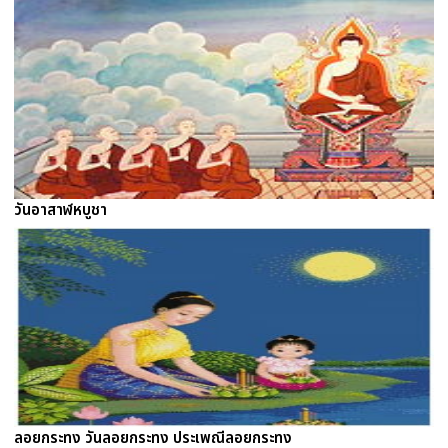
วันอาสาฬหบูชา
ลอยกระทง วันลอยกระทง ประเพณีลอยกระทง