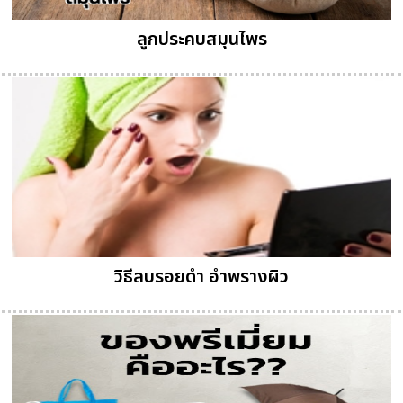
ลูกประคบสมุนไพร
วิธีลบรอยดำ อำพรางผิว