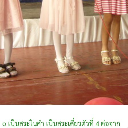
ว o เป็นสระในคำ เป็นสระเดี่ยวตัวที่ 4 ต่อจาก