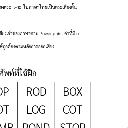
ียงสระ
เ-าะ
ในภาษาไทยเป็นสระเสียงสั้น
เสียงเจ้าของภาษาตาม
Po
wer point
คำที่มี
o
้ถูกต้องตามหลักการออกเสียง
ัพท์ที่ใช้ฝึก
OP
ROD
BOX
OT
LOG
COT
MB
POND
STOP