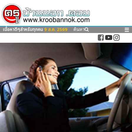
เนื้อหาดีๆสำหรับทุกคน
9 ส.ค. 2569
☰
ค้นหา