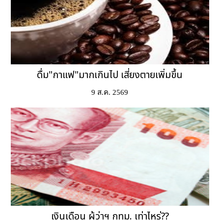
ดื่ม"กาแฟ"มากเกินไป เสี่ยงตายเพิ่มขึ้น
9 ส.ค. 2569
เงินเดือน ผู้ว่าฯ กทม. เท่าไหร่??