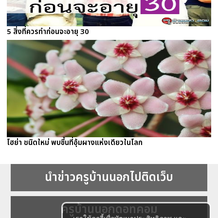
5 สิ่งที่ควรทำก่อนจะอายุ 30
โฮย่า ชนิดใหม่ พบขึ้นที่อุ้มผางแห่งเดียวในโลก
นำข่าวครูบ้านนอกไปติดเว็บ
ครูบ้านนอกดอทคอม