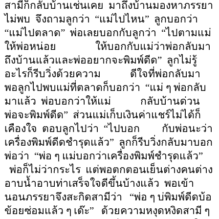
สามีก็กลับบ้านเช่นเคย
มาถึงบ้านมองหาภรรยา
ไม่พบ
จึงถามลูก
ว่า
“
แม่ไปไหน
”
ลูกบอกว่า
“
แม่ไปตลาด
”
พ่อเลยบอกกับลูกว่า
“
ไปตามแม่
ให้พ่อหน่อย
ให้บอกกับแม่ว่าพ่อกลับมา
ถึงบ้านแล้วและพ่ออยากจะพิมพ์ดีด
”
ลูกไม่รู้
อะไรก็รีบวิ่งด้วยความ
ดีใจที่พ่อกลับมา
พอลูกไปพบแม่ที่ตลาดก็บอกว่า
“
แม่ ๆ พ่อกลับ
มาแล้ว
พ่อบอกว่าให้แม่
กลับบ้านด่วน
พ่อจะพิมพ์ดีด
”
ส่วนแม่เก็บเงินค่าแชร์ไม่ได้ก็
เคืองใจ
ตอบลูกไปว่า
“
ไปบอก
กับพ่อนะว่า
เครื่องพิมพ์ดีดชำรุดแล้ว
”
ลูกก็รีบวิ่งกลับมาบอก
พ่อว่า
“
พ่อ ๆ แม่บอกว่าเครื่องพิมพ์ชำรุดแล้ว
”
พ่อก็ไม่ว่ากระไร
แต่พอตกตอนเย็นต่างคนต่าง
อาบน้ำอาบท่าเสร็จใจดีขึ้นบ้างแล้ว
พอเข้า
นอนภรรยาจึงสะกิดสามีว่า
“
พ่อ ๆ บ่พิมพ์ดีดบ้อ
ข้อยซ่อมแล้ว ๆ เด๊ะ
”
ด้วยความหงุดหงิดสามี ๆ