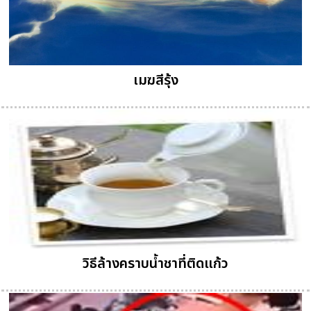
เมฆสีรุ้ง
วิธีล้างคราบน้ำชาที่ติดแก้ว