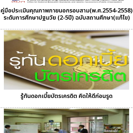
คู่มือประเมินคุณภาพภายนอกรอบสาม(พ.ศ.2554-2558)
ระดับการศึกษาปฐมวัย (2-5ปี) ฉบับสถานศึกษา(แก้ไข)
รู้ทันดอกเบี้ยบัตรเครดิต คิดให้ดีก่อนรูด