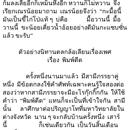
ก้มลงเลียอีกก็เหม็นหึ่งอีก หวานก็ไม่หวาน
จึง
เรียกเณรน้อยมาถาม
เณรน้อยจึงว่า
“
กะมื้อนี้
มันเป็นขี้ไก่โป่แท้ ๆ
บ่คือ
มื้อวานนี้
มื้อ
วานนี้
ขะน้อยเคี่ยวน้ำอ้อยอย่างดีมันกะแซบซั่น
แล้ว ขะรับ
”
ตัวอย่างนิทานตลกล้อเลียนเรื่องเพศ
เรื่อง
พิมพ์ดีด
ครั้งหนึ่งนานมาแล้ว
มีสามีภรรยาคู่
หนึ่ง
มีข้อตกลงใช้คำศัพท์เฉพาะคนรู้ใจสองต่อ
สองว่าหากสามีภรรยาจะมีอะไรกุ๊กกิ๊กกัน
ให้ใช้
คำว่า
“
พิมพ์ดีด
”
แทนก็จะเป็นที่เข้าใจกัน
สามี
นั้น
ลาศึกษาต่อปริญญาโทที่มหาวิทยาลัยใน
ต่างจังหวัด
นาน ๆ จะกลับบ้านครั้งหนึ่ง
เสาร์
นี้
ก็เช่นเดียวกัน
เป็นวันสิ้นเดือน