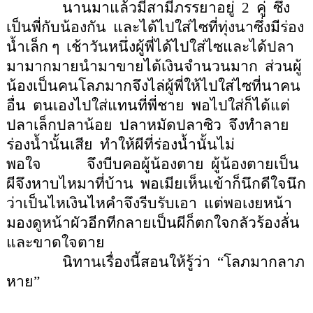
นานมาแล้วมีสามีภรรยาอยู่
2
คู่
ซึ่ง
เป็นพี่กับน้องกัน
และได้ไปใส่ไซที่ทุ่งนาซึ่งมีร่อง
น้ำเล็ก ๆ
เช้าวันหนึ่งผู้พี่ได้ไปใส่ไซและได้ปลา
มามากมายนำมาขายได้เงินจำนวนมาก
ส่วนผู้
น้องเป็นคนโลภมากจึงไล่ผู้พี่ให้ไปใส่ไซที่นาคน
อื่น
ตนเองไปใส่แทนที่พี่ชาย
พอไปใส่ก็ได้
แต่
ปลาเล็กปลาน้อย
ปลาหมัดปลาซิว
จึงทำลาย
ร่องน้ำนั้นเสีย
ทำให้ผีที่ร่องน้ำนั้นไม่
พอใจ
จึงบีบคอผู้น้องตาย
ผู้น้องตายเป็น
ผีจึงหาบไหมาที่บ้าน
พอเมียเห็นเข้าก็นึกดีใจนึก
ว่าเป็นไหเงินไหคำจึงรีบรับเอา
แต่พอเงยหน้า
มองดูหน้าผัวอีกทีกลายเป็นผีก็ตกใจกลัวร้องลั่น
และขาดใจตาย
นิทานเรื่องนี้สอนให้รู้ว่า
“
โลภมากลาภ
หาย
”