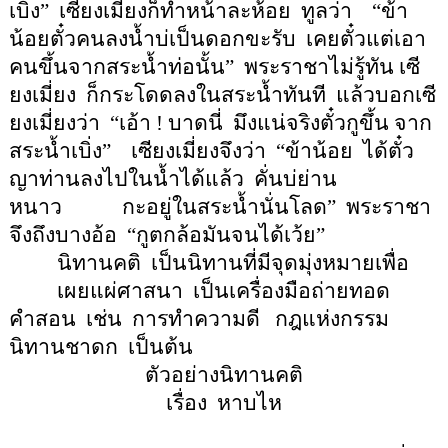
เบิ่ง
”
เซียงเมี่ยงก็ทำหน้าละห้อย
ทูลว่า
“
ข้า
น้อยตั๋วคนลงน้ำบ่เป็นดอกขะรับ
เคยตั๋วแต่เอา
คนขึ้นจากสระน้ำท่อนั้น
”
พระราชาไม่รู้ทัน เซี
ยงเมี่ยง
ก็กระโดดลงในสระน้ำทันที
แล้วบอกเซี
ยงเมี่ยงว่า
“
เอ้า
!
บาดนี่
มึงแน่จริงตั๋วกูขึ้น จาก
สระน้ำเบิ่ง
”
เซียงเมี่ยงจึงว่า
“
ข้าน้อย
ได้ตั๋ว
ญาท่านลงไปในน้ำได้แล้ว
คั่นบ่ย่าน
หนาว
กะอยู่ในสระน้ำนั่นโลด
”
พระราชา
จึงถึงบางอ้อ
“
กูตกล้อมันจนได้เว้ย
”
นิทานคติ
เป็นนิทานที่มีจุดมุ่งหมายเพื่อ
เผยแผ่ศาสนา
เป็นเครื่องมือถ่ายทอด
คำสอน
เช่น
การทำความดี
กฎแห่งกรรม
นิทานชาดก
เป็นต้น
ตัวอย่างนิทานคติ
เรื่อง
หาบไห