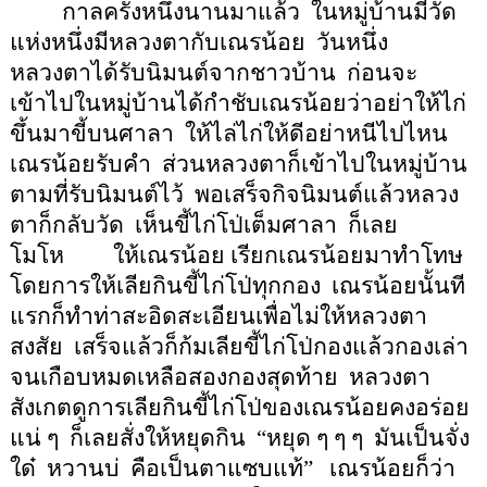
กาลครั้งหนึ่งนานมาแล้ว
ในหมู่บ้านมีวัด
แห่งหนึ่งมีหลวงตากับเณรน้อย
วันหนึ่ง
หลวงตาได้รับนิมนต์จากชาวบ้าน
ก่อนจะ
เข้าไปในหมู่บ้านได้กำชับเณรน้อยว่าอย่าให้ไก่
ขึ้นมาขี้บนศาลา
ให้ไล่ไก่ให้ดีอย่าหนีไปไหน
เณรน้อยรับคำ
ส่วนหลวงตาก็เข้าไปในหมู่บ้าน
ตามที่รับนิมนต์ไว้
พอเสร็จกิจนิมนต์แล้วหลวง
ตาก็กลับวัด
เห็นขี้ไก่โป่เต็มศาลา
ก็เลย
โมโห
ให้เณรน้อย เรียกเณรน้อยมาทำโทษ
โดยการให้เลียกินขี้ไก่โป่ทุกกอง
เณรน้อยนั้นที
แรกก็ทำท่าสะอิดสะเอียนเพื่อไม่ให้หลวงตา
สงสัย
เสร็จแล้วก็ก้มเลียขี้ไก่โป่กองแล้วกองเล่า
จนเกือบหมดเหลือสองกองสุดท้าย
หลวงตา
สังเกตดูการเลียกินขี้ไก่โป่ของเณรน้อยคงอร่อย
แน่ ๆ
ก็เลยสั่งให้หยุดกิน
“
หยุด ๆ ๆ ๆ
มันเป็นจั่ง
ใด๋
หวานบ่
คือเป็นตาแซบแท้
”
เณรน้อยก็ว่า