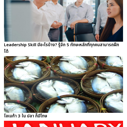
Leadership Skill มีอะไรบ้าง? รู้จัก 5 ทักษะหลักที่ทุกคนสามารถฝึก
ได้
โอเมก้า 3 ใน ปลา ก็มีโทษ