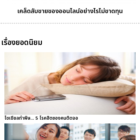
เคล็ดลับขายของออนไลน์อย่างไรไม่ขาดทุน
เรื่องยอดนิยม
โซเชียลทำพิษ... 5 โรคฮิตของคนติดจอ