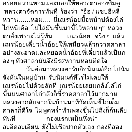
อร่อยหวานหอมและบอกให้หลวงตาลองชิมดู
หลวงตาจัดการทันที
ร้องว่า
“
อือ
/
แซบอีหลี
หวาน
……
หอม
….
นี่เณรน้อยมื้อหน้าบ่ต้องไล่
ไก่หนีเด้อ
ไปไล่มันขึ้นมาขี้ไว้หลาย ๆ
”
หลวง
ตาสั่งเพราะไม่รู้ทัน
เณรน้อย
จริง ๆ
แล้ว
เณรน้อยเคี่ยวน้ำอ้อยให้เหนียวแล้วกวาดศาลา
อย่างสะอาดและหยอดน้ำอ้อยที่เคี่ยวแล้วเป็นก
อง ๆ ทั่วศาลามันจึงมีรสหวานหอมติดใจ
วันต่อมาหลวงตารับกิจนิมนต์อีก ไปฉัน
จังหันในหมู่บ้าน
รับนิมนต์ทีไรไม่เคยให้
เณรน้อยไปด้วยสักที
เณรน้อยเลยแกล้งไล่ไก่
ขึ้นบนศาลาไก่กลัวก็ขี้ราดศาลาไว้มากมาย
หลวงตากลับจากในบ้านมาที่วัดเห็นขี้ไก่เต็ม
ศาลาก็ดีใจ
ไม่พูดพร่ำทำเพลงขึ้นไปถึงก็ก้มเลีย
ทันที
กองแรกเหม็นหึ่งน่า
สะอิดสะเอียน
ยังไม่เชื่อปากตัวเอง
กองที่สอง