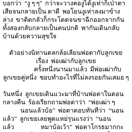
บอกว่า
“
งู ๆ ๆ
”
กว่าจะวางคองูได้งูเห่าก็เป่าตา
เสียจนกลายเป็น ตาดี
พอโยนงูเห่าลงมาข้าง
ล่าง
ขาติดกลัวก็กระโดดจนขาฉีกออกจากกัน
ทั้งสองกลับกลายเป็นคนปกติ
พากันเดินกลับ
บ้าน
ด้วยความสุขใจ
ตัวอย่างนิทานตลกล้อเลียนพ่อตากับลูกเขย
เรื่อง
พ่อเฒ่ากับลูกเขย
ครั้งหนึ่งนานมาแล้ว
มีพ่อเฒ่ากับ
ลูกเขยคู่หนึ่ง
ชอบทำอะไรที่ไม่ลงรอยกันเสมอ ๆ
วันหนึ่ง
ลูกเขยเดินแวะมาที่บ้านพ่อตาในตอน
กลางคืน
ร้องเรียกถามพ่อตาว่า
“
พ่อเฒ่า ๆ
นอนแล้วบ้อ
”
พ่อตาตอบทันทีว่า
“
นอน
แล้ว
”
ลูกเขยเลยพูดแหย่รุนแรงว่า
“
นอน
แล้ว
หมาบ้อเว้า
”
พ่อตาโกรธมากกะ