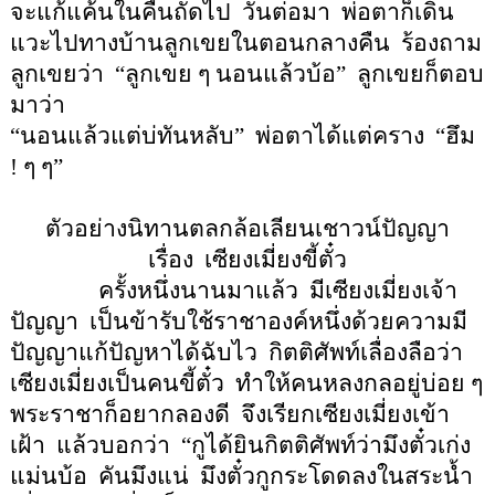
จะแก้แค้นในคืนถัดไป
วันต่อมา
พ่อตาก็เดิน
แวะไปทางบ้านลูกเขยในตอนกลางคืน
ร้องถาม
ลูกเขยว่า
“
ลูกเขย ๆ นอนแล้วบ้อ
”
ลูกเขยก็ตอบ
มาว่า
“
นอนแล้วแต่บ่ทันหลับ
”
พ่อตาได้แต่คราง
“
ฮึม
!
ๆ ๆ
”
ตัวอย่างนิทานตลกล้อเลียนเชาวน์ปัญญา
เรื่อง
เซียงเมี่ยงขี้ตั๋ว
ครั้งหนึ่งนานมาแล้ว
มีเซียงเมี่ยงเจ้า
ปัญญา
เป็นข้ารับใช้ราชาองค์หนึ่งด้วยความมี
ปัญญาแก้ปัญหาได้ฉับไว
กิตติศัพท์เลื่องลือว่า
เซียงเมี่ยงเป็นคนขี้ตั๋ว
ทำให้คนหลงกลอยู่บ่อย ๆ
พระราชาก็อยากลองดี
จึงเรียกเซียงเมี่ยงเข้า
เฝ้า
แล้วบอกว่า
“
กูได้ยินกิตติศัพท์ว่ามึงตั๋วเก่ง
แม่นบ้อ
คันมึงแน่
มึงตั๋วกูกระโดดลงในสระน้ำ