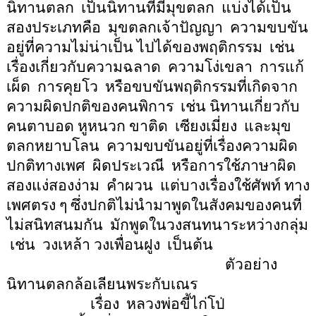
นิทานตลก
เป็นนิทานที่มีมุขตลก
แบ่งได้เป็น
สองประเภทคือ
มุขตลกเจ้าปัญญา
ความขบขัน
อยู่ที่ความไม่น่าเป็น ไปได้ของพฤติกรรม
เช่น
เรื่องเกี่ยวกับความฉลาด
ความโง่
เขลา
การแก้
เผ็ด
การคุยโว
หรือขบขันพฤติกรรมที่เกิดจาก
ความผิดปกติของคนพิการ
เช่น นิทานเกี่ยวกับ
คนตาบอด หูหนวก ขาติด
เซียงเมี่ยง
และมุข
ตลกหยาบโลน
ความขบขันอยู่ที่เรื่องความผิด
ปกติทางเพศ
ผิดประเวณี
หรือการใช้ภาษาผิด
สองแง่สองง่าม
คำผวน
แต่บางเรื่องใช้ศัพท์ ทาง
เพศตรง ๆ ซึ่งปกติไม่นำมาพูดในสังคมของคนที่
ไม่สนิทสนมกัน
มักพูดในวงสนทนาระหว่างกลุ่ม
เช่น
วงเหล้า วงเพื่อนฝูง
เป็นต้น
ตัวอย่าง
นิทานตลกล้อเลียนพระกับเณร
เรื่อง
หลวงพ่อขี้ไก่โป่