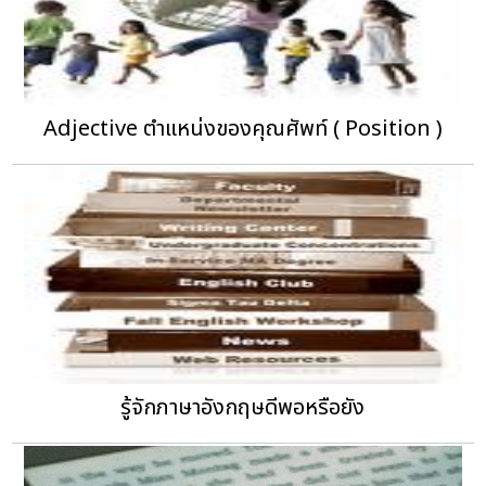
Adjective ตำแหน่งของคุณศัพท์ ( Position )
รู้จักภาษาอังกฤษดีพอหรือยัง