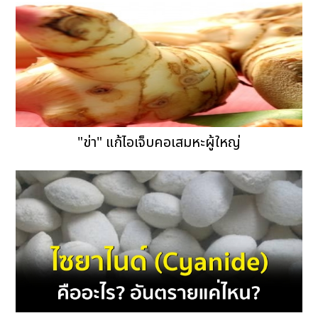
"ข่า" แก้ไอเจ็บคอเสมหะผู้ใหญ่