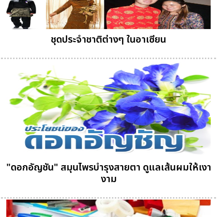
ชุดประจำชาติต่างๆ ในอาเซียน
"ดอกอัญชัน" สมุนไพรบำรุงสายตา ดูแลเส้นผมให้เงา
งาม