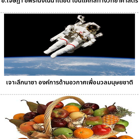
อ.เจษฎา ชี้พระนั่งในน้ำเดือด เป็นแค่กลทางวิทยาศาสตร์
เจาะลึกนาซา องค์การด้านอวกาศเพื่อมวลมนุษยชาติ