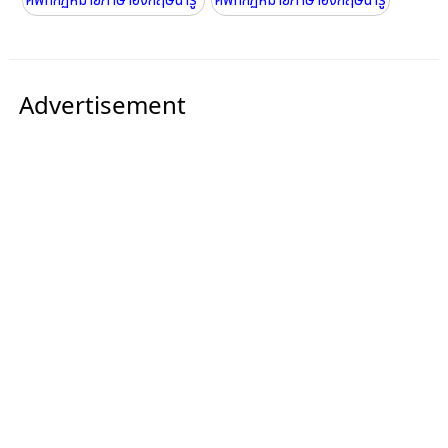
ศัพท์กฏหมายภาษาอังกฤษน่ารู้
ศัพท์กฏหมายภาษาอังกฤษน่ารู้
Advertisement