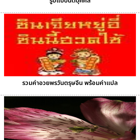
รูปแบบนิติบุคคล
รวมคำอวยพรวันตรุษจีน พร้อมคำแปล