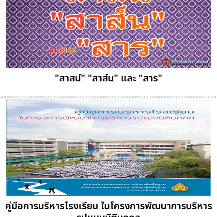
"สาสน์" "สาส์น" และ "สาร"
คู่มือการบริหารโรงเรียน ในโครงการพัฒนาการบริหาร