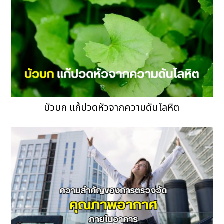
บัวบก แก้ปวดหัวจากความดันโลหิต