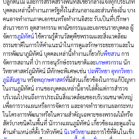
ปลูกต้นไม้ และการสรรค์สร้างพื้นที่สีเขียวกลางแจ้งทุกประเภท
บุคคลเหล่านี้ทำงานภาครัฐทั้งในส่วนกลางและส่วนท้องถิ่น บาง
คนอาจทำงานภาคเอกชนหรือทำงานอิสระ รับเป็นที่ปรึกษา
ส่วนราชการ อุตสาหกรรม พาณิชกรรมและเอกชนรายบุคคล ผู้
จัดการ
ภูมิทัศน์
ใช้ความรู้ด้านวัสดุพืชพรรณและสิ่งแวดล้อม
ธรรมชาติในการให้คำแนะนำในการดูแลรักษาระยะยาวและใน
การพัฒนาภูมิทัศน์ บุคคลเหล่านี้ทำงานเกี่ยวกับ
พืชสวน
การ
จัดการสถานที่ ป่า การอนุรักษ์ธรรมชาติและ
เกษตรกรรม
นัก
วิทยาศาสตร์ภูมิทัศน์ มีทักษะพิเศษเช่น
ปถพีวิทยา
อุทกวิทยา
ภูมิสัณฐาน
หรือ
พฤกษศาสตร์
ที่มีส่วนเกี่ยวข้องในการแก้ปัญหา
ในงานภูมิทัศน์ งานของบุคคลเหล่านี้อาจไล่ตั้งแต่การสำรวจ
บริเวณไปจนถึงการประเมินสิ่งแวดล้อมของบริเวณขนาดใหญ่
เพื่อการวางแผนหรือการจัดการ และอาจทำรายงานผลกระทบ
ในโครงการพัฒนาหรือในความสำคัญเฉพาะของพรรณไม้หรือ
สัตว์บางชนิดในพื้นที่ นักวางแผนภูมิทัศน์ เกี่ยวข้องและดูแลใน
ด้านตำแหน่งที่ตั้ง วิวทิวทัศน์
นิเวศวิทยา
และการใช้ที่ดินในเชิง