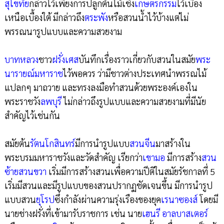
สุโขทัย
กล่าวไว้เพียงการปลูกต้นไม้เชิง
เกษตรกรรม
ไว้เบื้อง
เหนือเบื้องใต้ มีกล่าวถึง
ตระพัง
หรือสวนน้ำไว้บ้างแต่ไม่
พรรณนารูปแบบและความสวยงาม
บาทหลวง
ชาว
ฝรั่งเศส
บันทึกเรื่องราวเกี่ยวกับสวนในสมัย
พระ
นารายณ์มหาราช
ไว้พอควร ว่ามีชาวต่างประเทศนำพรรณไม้
แปลกๆ มาถวาย และทรงลงมือทำสวนด้วยพระองค์เองใน
พระราชวัง
ลพบุรี
ไม่กล่าวถึงรูปแบบและความสวยงามที่มีนัย
สำคัญไว้เช่นกัน
สมัยต้น
รัตนโกสินทร์
มีการนำรูปแบบ
สวนจีน
มาสร้างใน
พระบรมมหาราชวังและวัดสำคัญ เรียกว่า
เขามอ
มีการสร้าง
สวน
ซ้ายสวนขวา
เริ่มมีการสร้างสวนเพื่อความปีติในสมัยรัชกาลที่ 5
เริ่มมีสวนและมีรูปแบบของสวนปรากฏชัดเจนขึ้น มีการนำรูป
แบบสวน
ยุโรป
ซึ่งกำลังผ่านความรุ่งเรืองของยุค
เรนาซองส์
โดยมี
นายช่างฝรั่งที่เข้ามารับราชการ เช่น นาย
เฮนรี อาลบาสเตอร์