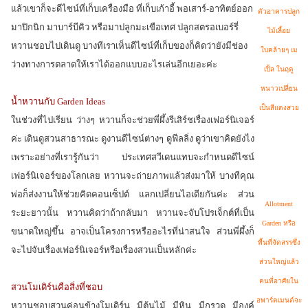
แล้วเขาก็จะดีไซน์ที่เก็บเครื่องมือ ที่เก็บเก้าอี้ พอเสาร์-อาทิตย์ออก
ตัวอาคารปลูก
มาปิกนิก มาบาร์บีคิว หรือมาปลูกมะเขือเทศ ปลูกสตรอเบอร์รี่
ไม้เลื้อย
หวานชอบไปเดินดู บางทีเราเห็นดีไซน์ที่เก็บของก็คิดว่ายังมีช่อง
ใบคล้ายๆ เม
ว่างทางการตลาดให้เราได้ออกแบบอะไรเล่นอีกเยอะค่ะ
เปิ้ล
ในฤดู
หนาวเปลี่ยน
น้ำหวานกับ Garden Ideas
เป็นสีแดงสวย
ในช่วงที่ไปเรียน ว่างๆ หวานก็จะช่วยพี่ผึ้งรีเสิร์ชเรื่องเฟอร์นิเจอร์
ค่ะ เดินดูสวนสาธารณะ ดูงานดีไซน์ต่างๆ ดูฟีลลิ่ง ดูว่าเขาคิดยังไง
เพราะอย่างที่เรารู้กันว่า ประเทศสวีเดนแทบจะกำหนดดีไซน์
เฟอร์นิเจอร์ของโลกเลย หวานจะถ่ายภาพแล้วส่งมาให้ บางทีคุณ
พ่อก็ส่งงานให้ช่วยคิดคอนเซ็ปต์ แลกเปลี่ยนไอเดียกันค่ะ ส่วน
Allotment
ระยะยาวนั้น หวานคิดว่าถ้ากลับมา หวานจะจับโปรเจ็กต์ที่เป็น
Garden หรือ
ขนาดใหญ่ขึ้น อาจเป็นโครงการหรืออะไรที่น่าสนใจ ส่วนพี่ผึ้งก็
พื้นที่จัดสรรซึ่ง
จะไปจับเรื่องเฟอร์นิเจอร์หรือเรื่องสวนเป็นหลักค่ะ
ส่วนใหญ่แล้ว
คนที่อาศัยใน
สวนโมเดิร์นคือสิ่งที่ชอบ
อพาร์ตเมนต์
จะ
หวานชอบสวนค่อนข้างโมเดิร์น มีต้นไม้ มีหิน มีกรวด มีองค์