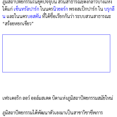
ภูมิสถาปัตยกรรมในยุคปัจจุบัน สวนสาธารณะดังกล่าวบางแห่ง
ได้แก่
เซ็นทรัลปาร์ก
ในนคร
นิวยอร์ก
พรอสเป็กปาร์ก ใน
บรุกลี
น
และในนคร
บอสตัน
ที่ได้ชื่อเรียกกันว่า ระบบสวนสาธารณะ
“สร้อยหยกเขียว”
เฟรเดอริก ลอว์ ออล์มสเตด บิดาแห่งภูมิสถาปัตยกรรมสมัยใหม่
ภูมิสถาปัตยกรรมได้พัฒนาตัวเองมาเป็นสาขาวิชาชีพการ