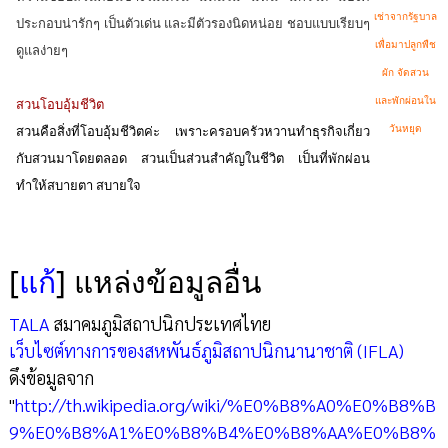
เช่าจากรัฐบาล
ประกอบน่ารักๆ เป็นตัวเด่น และมีตัวรองนิดหน่อย ชอบแบบเรียบๆ
เพื่อมาปลูกพืช
ดูแลง่ายๆ
ผัก จัดสวน
และพักผ่อนใน
สวนโอบอุ้มชีวิต
วันหยุด
สวนคือสิ่งที่โอบอุ้มชีวิตค่ะ เพราะครอบครัวหวานทำธุรกิจเกี่ยว
กับสวนมาโดยตลอด สวนเป็นส่วนสำคัญในชีวิต เป็นที่พักผ่อน
ทำให้สบายตา สบายใจ
[
แก้
]
แหล่งข้อมูลอื่น
TALA
สมาคมภูมิสถาปนิกประเทศไทย
เว็บไซต์ทางการของสหพันธ์ภูมิสถาปนิกนานาชาติ (IFLA)
ดึงข้อมูลจาก
"
http://th.wikipedia.org/wiki/%E0%B8%A0%E0%B8%B
9%E0%B8%A1%E0%B8%B4%E0%B8%AA%E0%B8%