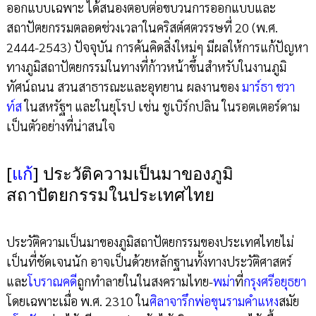
ออกแบบเฉพาะ ได้สนองตอบต่อขบวนการออกแบบและ
สถาปัตยกรรมตลอดช่วงเวลาในคริสต์ศตวรรษที่ 20 (พ.ศ.
2444-2543) ปัจจุบัน การค้นคิดสิ่งใหม่ๆ มีผลให้การแก้ปัญหา
ทางภูมิสถาปัตยกรรมในทางที่ก้าวหน้าขึ้นสำหรับในงานภูมิ
ทัศน์ถนน สวนสาธารณะและอุทยาน ผลงานของ
มาร์ธา ชวา
ท์ส
ในสหรัฐฯ และในยุโรป เช่น ชูเบิร์กปลิน ในรอตเตอร์ดาม
เป็นตัวอย่างที่น่าสนใจ
[
แก้
]
ประวัติความเป็นมาของภูมิ
สถาปัตยกรรมในประเทศไทย
ประวัติความเป็นมาของภูมิสถาปัตยกรรมของประเทศไทยไม่
เป็นที่ชัดเจนนัก อาจเป็นด้วยหลักฐานทั้งทางประวัติศาสตร์
และ
โบราณคดี
ถูกทำลายในในสงครามไทย-
พม่า
ที่
กรุงศรีอยุธยา
โดยเฉพาะเมื่อ พ.ศ. 2310 ใน
ศิลาจารึกพ่อขุนรามคำแหง
สมัย