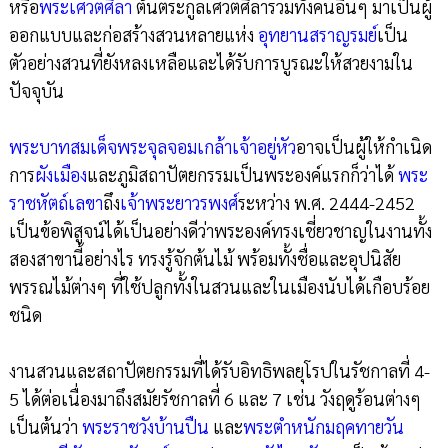
หรือ
พระเศวตศิลา
ต้นตระกูลเศวตศิลารวมทั้งคนอื่นๆ มาเป็นผู้
ออกแบบและก่อสร้างสวนหลายแห่ง
อุทยานสราญรมย์
เป็น
ตัวอย่างสวนที่ยังหลงเหลือและได้รับการบูรณะให้สวยงามใน
ปัจจุบัน
พระบาทสมเด็จพระจุลจอมเกล้าเจ้าอยู่หัว
อาจเป็นผู้ให้กำเนิด
การ
ผังเมือง
และภูมิสถาปัตยกรรมเป็นพระองค์แรกก็ว่าได้
พระ
ราชหัตถ์เลขา
ถึง
เจ้าพระยาวรพงศ์
ระหว่าง พ.ศ. 2444-2452
เป็นข้อพิสูจน์ได้เป็นอย่างดีว่าพระองค์ทรงเชี่ยวชาญในงานทั้ง
สองสาขานี้อย่างไร ทรงรู้จักต้นไม้ พร้อมทั้งชื่อและอุปนิสัย
พรรณไม้ต่างๆ ที่ใช้ปลูกทั้งในสวนและในเมืองนับได้เกือบร้อย
ชนิด
งานสวนและสถาปัตยกรรมที่ได้รับอิทธิพลยุโรปในรัชกาลที่ 4-
5 ได้ต่อเนื่องมาถึงสมัยรัชกาลที่ 6 และ 7 เช่น วังฤดูร้อนต่างๆ
เป็นต้นว่า
พระราชวังบ้านปืน
และ
พระตำหนักมฤคทายวัน