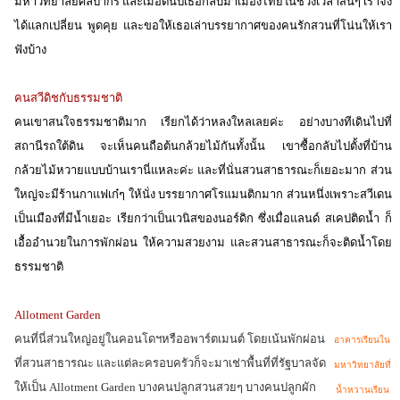
มหาวิทยาลัยศิลปากร และเมื่อต้นปีเธอกลับมาเมืองไทยในช่วงเวลาสั้นๆ เราจึง
ได้แลกเปลี่ยน พูดคุย และขอให้เธอเล่าบรรยากาศของคนรักสวนที่โน่นให้เรา
ฟังบ้าง
คนสวีดิชกับธรรมชาติ
คนเขาสนใจธรรมชาติมาก เรียกได้ว่าหลงใหลเลยค่ะ อย่างบางทีเดินไปที่
สถานีรถใต้ดิน จะเห็นคนถือต้นกล้วยไม้กันทั้งนั้น เขาซื้อกลับไปตั้งที่บ้าน
กล้วยไม้หวายแบบบ้านเรานี่แหละค่ะ และที่นั่นสวนสาธารณะก็เยอะมาก ส่วน
ใหญ่จะมีร้านกาแฟเก๋ๆ ให้นั่ง บรรยากาศโรแมนติกมาก ส่วนหนึ่งเพราะสวีเดน
เป็นเมืองที่มีน้ำเยอะ เรียกว่าเป็นเวนิสของนอร์ดิก ซึ่งเมื่อแลนด์ สเคปติดน้ำ ก็
เอื้ออำนวยในการพักผ่อน ให้ความสวยงาม และสวนสาธารณะก็จะติดน้ำโดย
ธรรมชาติ
Allotment Garden
คนที่นี่ส่วนใหญ่อยู่ในคอนโดฯหรืออพาร์ตเมนต์ โดยเน้นพักผ่อน
อาคารเรียนใน
ที่สวนสาธารณะ และแต่ละครอบครัวก็จะมาเช่าพื้นที่ที่รัฐบาลจัด
มหาวิทยาลัยที่
ให้เป็น Allotment Garden บางคนปลูกสวนสวยๆ บางคนปลูกผัก
น้ำหวานเรียน