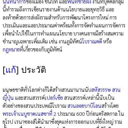
นันทนาการ
ของเมือง ชนบท และ
พื้นที่ชายฝั่ง
งานที่บุคคลกลุ่ม
นี้ทำรวมถึงการเขียนรายงานด้านนโยบายและยุทธวิธี และ
ลงท้ายด้วยการส่งผังรวมสำหรับการพัฒนาโครงการใหม่ การ
ประเมินและและประมาณค่าพร้อมทั้งการจัดทำแผนการจัดการ
เพื่อนำไปใช้ในการทำแผนนโยบาย บางคนอาจมีสร้างสมความ
ชำนาญเฉพาะเพิ่มเติม เช่น งานภูมิทัศน์
โบราณคดี
หรือ
กฎหมาย
ที่เกี่ยวของกับภูมิทัศน์
[
แก้
]
ประวัติ
มนุษยชาติทั่วโลกต่างก็ได้สร้างสวนมานานนับ
สหัสวรรษ
สวน
ญี่ปุ่น
และสวนสวรรค์
เปอร์เซีย
สวนสวรรค์เหล่านี้นับเป็น
ตัวอย่างของสวนประเพณีโบราณ
สวนลอยบาบิโลน
สร้างโดย
พระเจ้าเนบูชาดเนสซาที่ 2
ประมาณ 600 ปีก่อนคริสตกาล ใน
ยุโรป เรนาซองส์ได้นำมาซึ่งยุคแห่งการออกแบบที่ยิ่งใหญ่ รวม