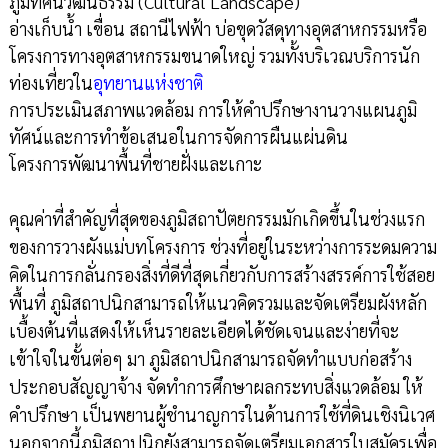
ภูมิทัศน์วัฒนธรรม (Cultural Landscape)
อ่างเก็บน้ำ เขื่อน สถานีไฟฟ้า บ่อขุดวัสดุทางอุตสาหกรรมหรือ
โครงการทางอุตสาหกรรมขนาดใหญ่ รวมทั้งบริเวณบริการนัก
ท่องเที่ยวใน
อุทยานแห่งชาติ
การประเมินสภาพแวดล้อม การให้คำปรึกษางานวางแผนภูมิ
ทัศน์และการทำข้อเสนอในการจัดการผืนแผ่นดิน
โครงการพัฒนาพื้นที่ชายฝั่งและเกาะ
คุณค่าที่สำคัญที่สุดของภูมิสถาปัตยกรรมมักเกิดขึ้นในช่วงแรก
ของการวางผังแม่บทโครงการ ช่วงที่อยู่ในระหว่างการระดมความ
คิดในการกลั่นกรองสิ่งที่ดีที่สุดเกี่ยวกับการสร้างสรรค์การใช้สอย
พื้นที่ ภูมิสถาปนิกสามารถให้แนวคิดรวมและจัดเตรียมผังหลัก
เบื้องต้นที่แสดงให้เห็นรายละเอียดได้ชัดเจนและง่ายที่จะ
เข้าใจในขั้นต่อๆ มา ภูมิสถาปนิกสามารถจัดทำแบบก่อสร้าง
ประกอบสัญญาจ้าง จัดทำการศึกษาผลกระทบสิ่งแวดล้อม ให้
คำปรึกษา เป็นพยานผู้ชำนาญการในด้านการใช้ที่ดินเชิงนิเวศ
นอกจากนี้ภูมิสถาปนิกยังสามารถจัดเตรียมเอกสารใบสมัครเพื่อ