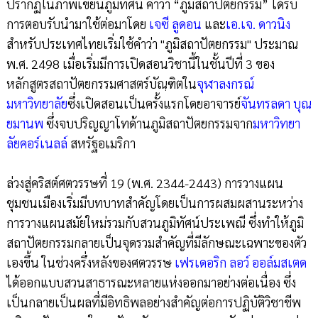
ปรากฏในภาพเขียนภูมิทัศน์ คำว่า “ภูมิสถาปัตยกรรม” ได้รับ
การตอบรับนำมาใช้ต่อมาโดย
เจซี ลูดอน
และ
เอ.เจ. ดาวนิง
สำหรับประเทศไทยเริ่มใช้คำว่า "ภูมิสถาปัตยกรรม" ประมาณ
พ.ศ. 2498 เมื่อเริ่มมีการเปิดสอนวิชานี้ในชั้นปีที่ 3 ของ
หลักสูตรสถาปัตยกรรมศาสตร์บัณฺฑิตใน
จุฬาลงกรณ์
มหาวิทยาลัย
ซึ่งเปิดสอนเป็นครั้งแรกโดยอาจารย์
จันทรลดา บุณ
ยมานพ
ซึ่งจบปริญญาโทด้านภูมิสถาปัตยกรรมจาก
มหาวิทยา
ลัยคอร์เนลล์
สหรัฐอเมริกา
ล่วงสู่คริสต์ศตวรรษที่ 19 (พ.ศ. 2344-2443) การวางแผน
ชุมชนเมืองเริ่มมีบทบาทสำคัญโดยเป็นการผสมผสานระหว่าง
การวางแผนสมัยใหม่รวมกับสวนภูมิทัศน์ประเพณี ซึ่งทำให้ภูมิ
สถาปัตยกรรมกลายเป็นจุดรวมสำคัญที่มีลักษณะเฉพาะของตัว
เองขึ้น ในช่วงครึ่งหลังของศตวรรษ
เฟรเดอริก ลอว์ ออล์มสเตด
ได้ออกแบบสวนสาธารณะหลายแห่งออกมาอย่างต่อเนื่อง ซึ่ง
เป็นกลายเป็นผลที่มีอิทธิพลอย่างสำคัญต่อการปฏิบัติวิชาชีพ