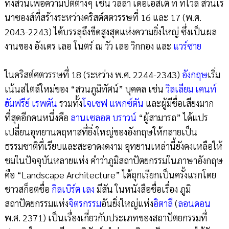
ทั้งสวนเพื่อความปีติต่างๆ เช่น วิลลา เดอเอสเต ที่ ทิโวลิ สวนเร
นาซองส์ที่สร้างระหว่างคริสต์ศตวรรษที่ 16 และ 17 (พ.ศ.
2043-2243) ได้บรรลุถึงขีดสูงสุดแห่งความยิ่งใหญ่ ซึ่งเป็นผล
งานของ อังเดร เลอ โนตร์ ณ วัว เลอ วิกกอง และ
แวร์ซาย
ในคริสต์ศตวรรษที่ 18 (ระหว่าง พ.ศ. 2244-2343)
อังกฤษ
เริ่ม
เน้นสไตล์ใหม่ของ “สวนภูมิทัศน์” บุคคล เช่น
วิลเลียม เคนท์
ฮัมฟรีย์ เรพตัน
รวมทั้ง
โจเซฟ แพกซ์ตัน
และผู้มีชื่อเสียงมาก
ที่สุดอีกคนหนึ่งคือ
ลานเซลอต บราวน์
“ผู้สามารถ” ได้แปร
เปลี่ยนอุทยานคฤหาสที่ยิ่งใหญ่ของอังกฤษให้กลายเป็น
ธรรมชาติที่เรียบและสะอาดงดงาม อุทยานเหล่านี้ยังคงเหลือให้
ชมในปัจจุบันหลายแห่ง คำว่าภูมิสถาปัตยกรรมในภาษาอังกฤษ
คือ “Landscape Architecture” ได้ถุกเรียกเป็นครั้งแรกโดย
ชาวสก็อตชื่อ
กิลเบิร์ต เลง
มีสัน ในหนังสือชื่อเรื่อง ภูมิ
สถาปัตยกรรมแห่ง
จิตรกรรม
อันยิ่งใหญ่แห่ง
อิตาลี
(
ลอนดอน
พ.ศ. 2371) เป็นเรื่องเกี่ยวกับประเภทของสถาปัตยกรรมที่