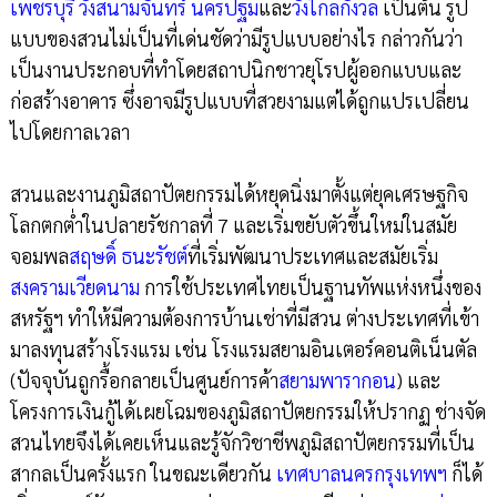
เพชรบุรี
วังสนามจันทร์
นครปฐม
และ
วังไกลกังวล
เป็นต้น รูป
แบบของสวนไม่เป็นที่เด่นชัดว่ามีรูปแบบอย่างไร กล่าวกันว่า
เป็นงานประกอบที่ทำโดยสถาปนิกชาวยุโรปผู้ออกแบบและ
ก่อสร้างอาคาร ซึ่งอาจมีรูปแบบที่สวยงามแต่ได้ถูกแปรเปลี่ยน
ไปโดยกาลเวลา
สวนและงานภูมิสถาปัตยกรรมได้หยุดนิ่งมาตั้งแต่ยุคเศรษฐกิจ
โลกตกต่ำในปลายรัชกาลที่ 7 และเริ่มขยับตัวขึ้นใหม่ในสมัย
จอมพล
สฤษดิ์ ธนะรัชต์
ที่เริ่มพัฒนาประเทศและสมัยเริ่ม
สงครามเวียดนาม
การใช้ประเทศไทยเป็นฐานทัพแห่งหนึ่งของ
สหรัฐฯ ทำให้มีความต้องการบ้านเช่าที่มีสวน ต่างประเทศที่เข้า
มาลงทุนสร้างโรงแรม เช่น โรงแรมสยามอินเตอร์คอนติเน็นตัล
(ปัจจุบันถูกรื้อกลายเป็นศูนย์การค้า
สยามพารากอน
) และ
โครงการเงินกู้ได้เผยโฉมของภูมิสถาปัตยกรรมให้ปรากฏ ช่างจัด
สวนไทยจึงได้เคยเห็นและรู้จักวิชาชีพภูมิสถาปัตยกรรมที่เป็น
สากลเป็นครั้งแรก ในขณะเดียวกัน
เทศบาลนครกรุงเทพฯ
ก็ได้