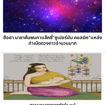
ฮือฮา นาซาค้นพบกาแล๊คซี่"ซูเปอร์มัม คอสมิค"แหล่ง
กำเนิดดวงดาวจำนวนมาก