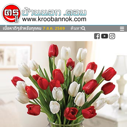
เนื้อหาดีๆสำหรับทุกคน
7 ส.ค. 2569
☰
ค้นหา