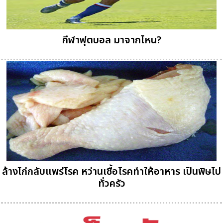
กีฬาฟุตบอล มาจากไหน?
ล้างไก่กลับแพร่โรค หว่านเชื้อโรคทำให้อาหาร เป็นพิษไป
ทั่วครัว