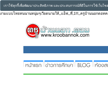
เราใช้คุกกี้เพื่อพัฒนาประสิทธิภาพ และประสบการณ์ที่ดีในการใช้เว็บไ
งามแบบไทยทนนานหนุ่มๆเวียดนามให้,,แอ็ฟ,,ที่,1!!!,,ครูบ้านนอกดอท