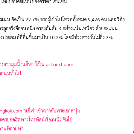
ี้ เทียบกับคะแนนของศรีริต้า เจนเซ่น
 คิดเป็น 22.7% จากผู้เข้าไปโหวตทั้งหมด 9,426 คน และ ริต้า
 สาวลูกครึ่งอีกคนหนึ่ง ครองอันดับ 3 อย่างแน่นเหนียว ด้วยคะแนน
ะสม ก็ตีตื้นขึ้นมาเป็น 10.2% โดยมีช่วงห่างกันไม่ถึง 2%
มุมนี้ "แอ็ฟ" ก็เป็น girl next door
งถนนทั่วไป
ngkok.com "แอ็ฟ" เข้าฉากกับพระเอกหนุ่ม
ะครยอดฮิตทางโทรทัศน์เรื่องหนึ่ง ซึ่งใช้
สถานที่ถ่ายทำ