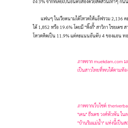
ถึง 3% จากที่เคยเป็นอันดับสองด้วยสัดส่วนเท่าๆ กันน
แฟนๆ ในเวียดนามได้โหวตให้แอ็ฟรวม 2,136 คะแนน
ได้ 1,852 หรือ 19.6% โดยมี "พิ๊งกี้" สาวิกา ไชยเดช
โหวตคิดเป็น 11.9% แต่คะแนนอันดับ 4 ของแอน ทองปร
ภาพจาก muekdam.com มองจาก
เป็นสาวไทยที่พบได้ตามท้อ
ภาพจากเว็บไซต์ theriverba
"เคน" ธีรเดช วงศ์พัวพัน ในล
"บ้านริมแม่น้ำ" แห่งนี้เป็น