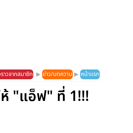
องราวจากสมาชิก
▶
ข่าว/บทความ
▶
หน้าแรก
"แอ็ฟ" ที่ 1!!!