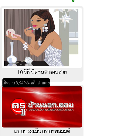
10 วิธี ปัดขนตางอนสวย
เปิดอ่าน 8,949 ☕ คลิกอ่านเลย
แบบประเมินบทบาทสมมติ