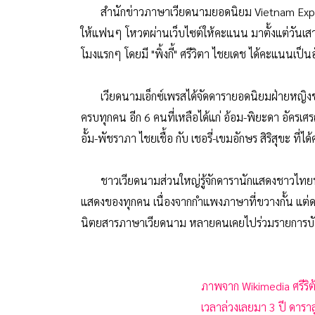
สำนักข่าวภาษาเวียดนามยอดนิยม Vietnam Expre
ให้แฟนๆ โหวตผ่านเว็บไซต์ให้คะแนน มาตั้งแต่วันเสาร์ท
โมงแรกๆ โดยมี "พิ้งกี้" ศรีวิตา ไชยเดช ได้คะแนนเป็
เวียดนามเอ็กซ์เพรสได้จัดดารายอดนิยมฝ่ายหญิ
ครบทุกคน อีก 6 คนที่เหลือได้แก่ อ้อม-พิยะดา อัครเศรณี
อั้ม-พัชราภา ไชยเชื้อ กับ เชอรี่-เขมอักษร สิริสุขะ ที่
ชาวเวียดนามส่วนใหญ่รู้จักดารานักแสดงชาวไทยทางโ
แสดงของทุกคน เนื่องจากกำแพงภาษาที่ขวางกั้น แต
นิตยสารภาษาเวียดนาม หลายคนเคยไปร่วมรายการบัน
ภาพจาก Wikimedia ศรีริ
เวลาล่วงเลยมา 3 ปี ดาราลู