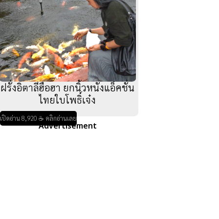
ฝรั่งอิตาลีฮือฮา ยกนิ้วหนังแอ็คชั่น
ไทยใบโพธิ์เจ๋ง
เปิดอ่าน 8,920 ☕ คลิกอ่านเลย
Advertisement