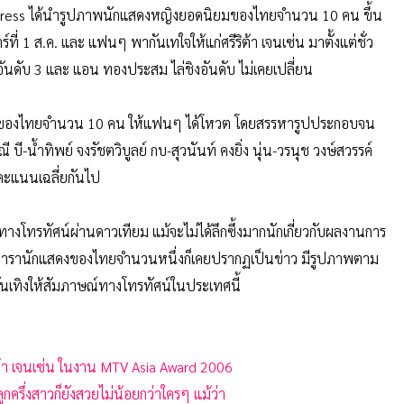
ss ได้นำรูปภาพนักแสดงหญิงยอดนิยมของไทยจำนวน 10 คน ขึ้น
ี่ 1 ส.ค. และ แฟนๆ พากันเทใจให้แก่ศรีริต้า เจนเซ่น มาตั้งแต่ชั่ว
นอันดับ 3 และ แอน ทองประสม ไล่ชิงอันดับ ไม่เคยเปลี่ยน
งของไทยจำนวน 10 คน ให้แฟนๆ ได้โหวต โดยสรรหารูปประกอบจน
 บี-น้ำทิพย์ จงรัชตวิบูลย์ กบ-สุวนันท์ คงยิ่ง นุ่น-วรนุช วงษ์สวรรค์
ได้คะแนนเฉลี่ยกันไป
ทรทัศน์ผ่านดาวเทียม แม้จะไม่ได้ลึกซึ้งมากนักเกี่ยวกับผลงานการ
่ดารานักแสดงของไทยจำนวนหนึ่งก็เคยปรากฏเป็นข่าว มีรูปภาพตาม
เทิงให้สัมภาษณ์ทางโทรทัศน์ในประเทศนี้
ต้า เจนเซ่น ในงาน MTV Asia Award 2006
กครึ่งสาวก็ยังสวยไม่น้อยกว่าใครๆ แม้ว่า