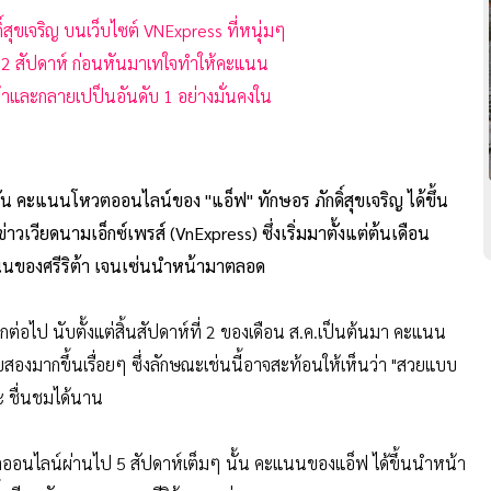
์สุขเจริญ บนเว็บไซต์ VNExpress ที่หนุ่มๆ
ง 2 สัปดาห์ ก่อนหันมาเทใจทำให้คะแนน
น้าและกลายเปป็นอันดับ 1 อย่างมั่นคงใน
วัน คะแนนโหวตออนไลน์ของ "แอ็ฟ" ทักษอร ภักดิ์สุขเจริญ ได้ขึ้น
่าวเวียดนามเอ็กซ์เพรส์ (VnExpress) ซึ่งเริ่มมาตั้งแต่ต้นเดือน
แนนของศรีริต้า เจนเซ่นนำหน้ามาตลอด
ป นับตั้งแต่สิ้นสัปดาห์ที่ 2 ของเดือน ส.ค.เป็นต้นมา คะแนน
ับสองมากขึ้นเรื่อยๆ ซึ่งลักษณะเช่นนี้อาจสะท้อนให้เห็นว่า "สวยแบบ
ละ ชื่นชมได้นาน
ออนไลน์ผ่านไป 5 สัปดาห์เต็มๆ นั้น คะแนนของแอ็ฟ ได้ขึ้นนำหน้า