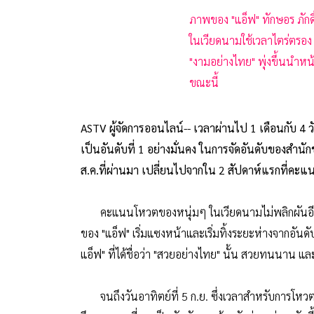
ภาพของ "แอ็ฟ" ทักษอร ภักดิ
ในเวียดนามใช้เวลาไตร่ตรอ
"งามอย่างไทย" พุ่งขึ้นนำห
ขณะนี้
ASTV ผู้จัดการออนไลน์-- เวลาผ่านไป 1 เดือนกับ 4 
เป็นอันดับที่ 1 อย่างมั่นคง ในการจัดอันดับของสำนักข
ส.ค.ที่ผ่านมา เปลี่ยนไปจากใน 2 สัปดาห์แรกที่คะ
คะแนนโหวตของหนุ่มๆ ในเวียดนามไม่พลิกผันอีกต่อไ
ของ "แอ็ฟ" เริ่มแซงหน้าและเริ่มทิ้งระยะห่างจากอันด
แอ็ฟ" ที่ได้ชื่อว่า "สวยอย่างไทย" นั้น สวยทนนาน แ
จนถึงวันอาทิตย์ที่ 5 ก.ย. ซึ่งเวลาสำหรับการโหวต