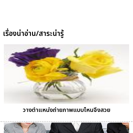
เรื่องน่าอ่าน/สาระน่ารู้
วางตำแหน่งถ่ายภาพแบบไหนจึงสวย