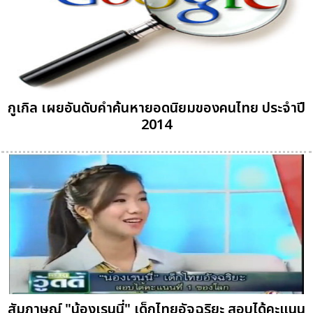
กูเกิล เผยอันดับคำค้นหายอดนิยมของคนไทย ประจำปี
2014
สัมภาษณ์ "น้องเรนนี่" เด็กไทยอัจฉริยะ สอบได้คะแนน