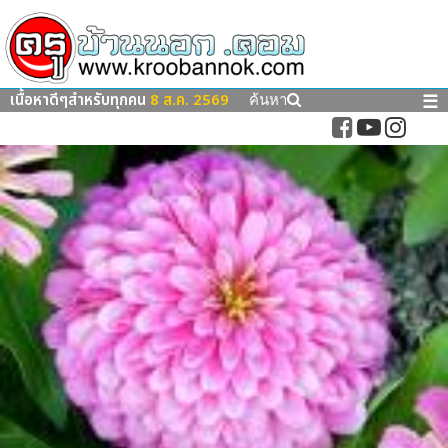
เนื้อหาดีๆสำหรับทุกคน
8 ส.ค. 2569
☰
ค้นหา