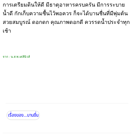
การเตรียมดินให้ดี มีธาตุอาหารครบครัน มีการระบาย
น้ำดี กักเก็บความชื้นไว้พอควร ก็จะได้บานชื่นที่มีพุ่มต้น
สวยสมบูรณ์ ดอกดก คุณภาพดอกดี ควรรดน้ำประจำทุก
เช้า
จาก :
น.ส.พ.เดลินิวส์
เรื่องของ....บานชื่น