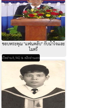
ขอบพระคุณ "แฟนคลับ" กับน้ำใจและ
ไมตรี
เปิดอ่าน 8,942 ☕ คลิกอ่านเลย