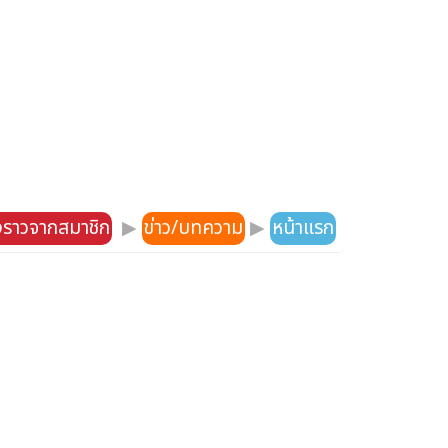
องราวจากสมาชิก
▶
ข่าว/บทความ
▶
หน้าแรก