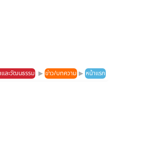
าและวัฒนธรรม
▶
ข่าว/บทความ
▶
หน้าแรก