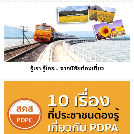
รู้เรา รู้ใคร... จากนิสัยท่องเที่ยว