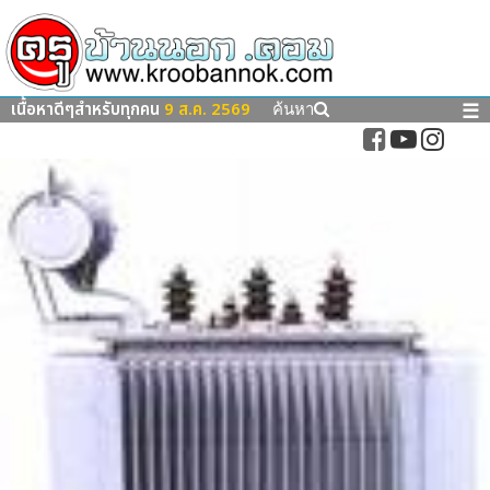
เนื้อหาดีๆสำหรับทุกคน
9 ส.ค. 2569
☰
ค้นหา