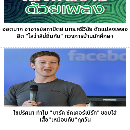
ฮอตมาก อาจารย์สถาปัตย์ มทร.ศรีวิชัย ดัดแปลงเพลง
ฮิต "ไสว่าสิบ่ถิ่มกัน" ทวงการบ้านนักศึกษา
ไขปริศนา ทำไม "มาร์ค ซัคเคอร์เบิร์ก" ชอบใส่
เสื้อ"เหมือนกัน"ทุกวัน