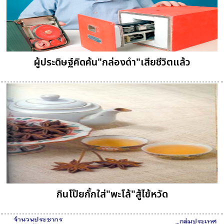
ผู้ประดิษฐ์คิดค้น"กล่องดำ"เสียชีวิตแล้ว
กินโป๊ยกั้กใส่"พะโล้"สู้ไข้หวัด