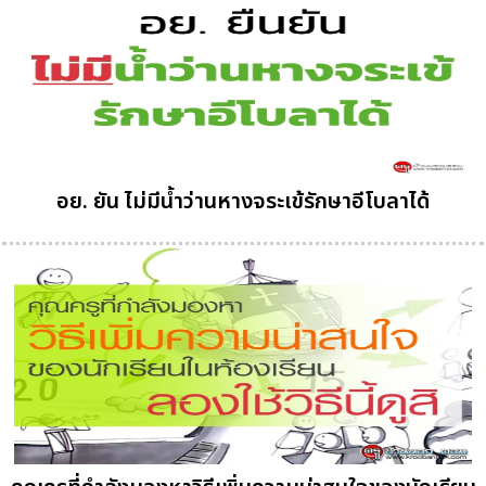
อย. ยัน ไม่มีน้ำว่านหางจระเข้รักษาอีโบลาได้