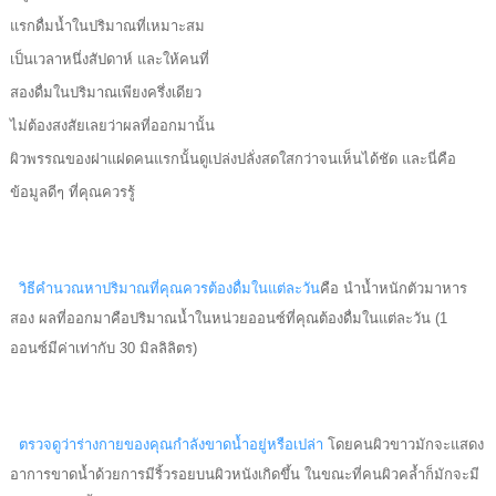
แรกดื่มน้ำในปริมาณที่เหมาะสม
เป็นเวลาหนึ่งสัปดาห์ และให้คนที่
สองดื่มในปริมาณเพียงครึ่งเดียว
ไม่ต้องสงสัยเลยว่าผลที่ออกมานั้น
ผิวพรรณของฝาแฝดคนแรกนั้นดูเปล่งปลั่งสดใสกว่าจนเห็นได้ชัด และนี่คือ
ข้อมูลดีๆ ที่คุณควรรู้
วิธีคำนวณหาปริมาณที่คุณควรต้องดื่มในแต่ละวัน
คือ นำน้ำหนักตัวมาหาร
สอง ผลที่ออกมาคือปริมาณน้ำในหน่วยออนซ์ที่คุณต้องดื่มในแต่ละวัน (1
ออนซ์มีค่าเท่ากับ 30 มิลลิลิตร)
ตรวจดูว่าร่างกายของคุณกำลังขาดน้ำอยู่หรือเปล่า
โดยคนผิวขาวมักจะแสดง
อาการขาดน้ำด้วยการมีริ้วรอยบนผิวหนังเกิดขึ้น ในขณะที่คนผิวคล้ำก็มักจะมี