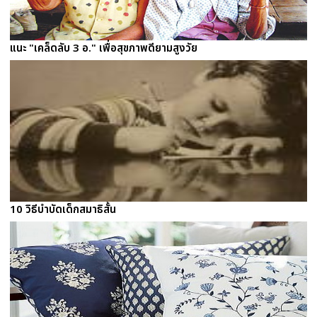
แนะ "เคล็ดลับ 3 อ." เพื่อสุขภาพดียามสูงวัย
10 วิธีบำบัดเด็กสมาธิสั้น