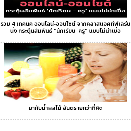
รวม 4 เทคนิค ออนไลน์-ออนไซต์ จากคลาสแอคทีฟเลิร์น
นิ่ง กระตุ้นสัมพันธ์ "นักเรียน  ครู" แบบไม่น่าเบื่อ
ยากับน้ำผลไม้ อันตรายกว่าที่คิด