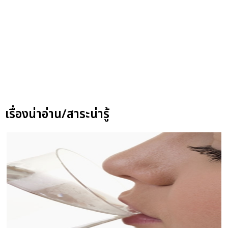
เรื่องน่าอ่าน/สาระน่ารู้