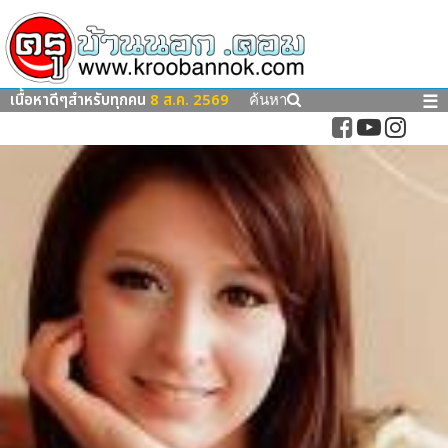
เนื้อหาดีๆสำหรับทุกคน
8 ส.ค. 2569
☰
ค้นหา