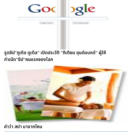
รูดซิป"กูเกิล ดูเดิล" เปิดประวัติ "กิเดียน ซุนด์แบกด์" ผู้ให้
กำเนิด"ซิป"คนแรกของโลก
คำว่า สปา มาจากไหน