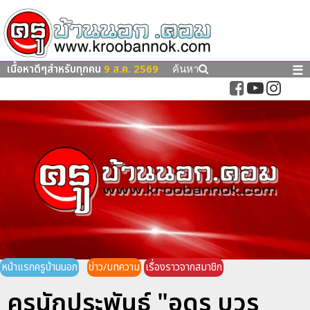
เนื้อหาดีๆสำหรับทุกคน
9 ส.ค. 2569
☰
ค้นหา
หน้าแรกครูบ้านนอก
ข่าว/บทความ
เรื่องราวจากสมาชิก
ครูนักประพันธ์ "อุดร บวร