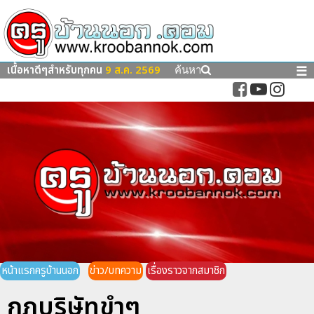
เนื้อหาดีๆสำหรับทุกคน
9 ส.ค. 2569
☰
ค้นหา
หน้าแรกครูบ้านนอก
ข่าว/บทความ
เรื่องราวจากสมาชิก
กฎบริษัทขำๆ