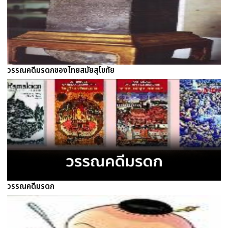
วรรณคดีมรดกของไทยสมัยสุโขทัย
วรรณคดีมรดก