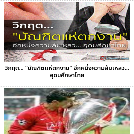
วิกฤต... "บัณฑิตแห่ตกงาน" อีกหนึ่งความล้มเหลว...
อุดมศึกษาไทย