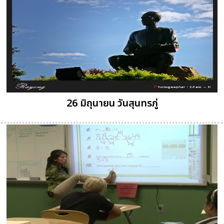
26 มิถุนายน วันสุนทรภู่