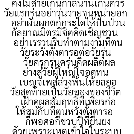
คงไม่สายเกินกาลนานเกินควร
วัยแรกรุ่นอย่าวุ่นวายจนหน่ายอก
อย่าผันผกตกกระไดให้ปั่นป่วน
กัลยาณมิตรมีจิตคิดเชิญชวน
อย่าเรรวนรีบทำตามงามที่ตน
วัยระวังตั้งตารอต่อวัยรุ่น
วัยครุกรุ่นครุ่นคิดผลิตผล
ย่างสู่วัยผู้ใหญ่ใจอดทน
เบญจเพสล่วงพ้นให้ยลยอ
วัยสุดท้ายเป็นวัยทองของชีวิต
เฝ้าดูผลสัมฤทธิ์ที่เพียรก่อ
ให้สมกับที่ตนหวังตั้งตารอ
กี่พอศอกี่ขวบปีที่ยืนยง
ด้วยเพราะเหตุเข้าใจในระบบ