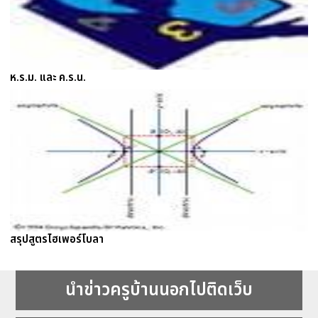
ห.ร.ม. และ ค.ร.น.
สรุปสูตรไฮเพอร์โบลา
นำข่าวครูบ้านนอกไปติดเว็บ