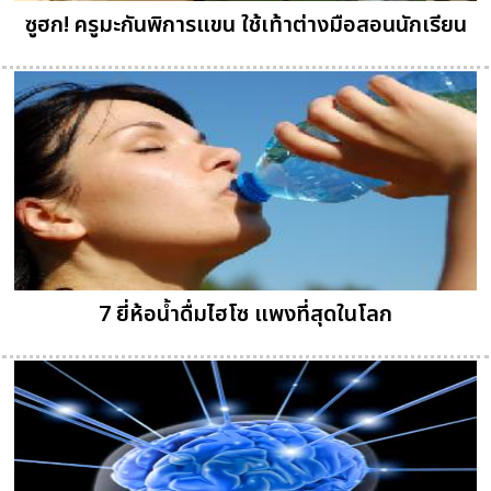
ซูฮก! ครูมะกันพิการแขน ใช้เท้าต่างมือสอนนักเรียน
7 ยี่ห้อน้ำดื่มไฮโซ แพงที่สุดในโลก