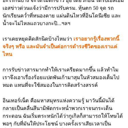
อะไรกันบ้าง จะได้ไม่ตกข่าว อุ๊ย เดี๋ยวก่อน ได้รับเอสเอ็ม
เอสข่าวด่วนแจ้งว่ามีการปรับครม. หุ้นตก 50 จุด รถ
นักเรียนคว่ำที่หนองคาย แผ่นดินไหวที่อินโดนีเซีย และ
น้ำจะไม่ไหลแถวบางกะปิ...ฯลฯ
เราเคยหยุดคิดสักนิดบ้างไหมว่า
เราอยากรู้เรื่องพวกนี้
จริงๆ หรือ และมันจำเป็นต่อการดำรงชีวิตของเราแค่
ไหน
การรับข่าวสารมากทำให้เราเครียดมากขึ้น แล้วทำไม
เราจึงเอาเรื่องร้อยแปดพันเก้ามาสุมในหัวสมองเต็มไป
หมด แทนที่จะใช้สมองในการคิดสร้างสรรค์
อินเทอร์เน็ต คือมหาสมุทรแห่งความรู้ มาวันนี้มันได้
กลายเป็นคลื่นสึนามิพัดกระหน่ำพวกเราจนกระเด็น
กระดอน ฉันเริ่มตระหนักได้ว่ากูเกิลก็สามารถให้โทษได้
พอๆ กับที่มันให้ประโยชน์ บางครั้งเราเสียเวลาเป็น