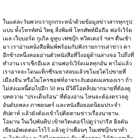
ในแต่ละวันพวกเราถูกกระหน่ำด้วยข้อมูลข่าวสารทุกรูป
แบบ ทั้งโทรทัศน์ วิทยุ สิ่งพิมพ์ โทรศัพท์มือถือ ฟอร์เวิร์ด
เมล เว็บบอร์ด กูเกิล ยูทูบ เฟซบุ๊ก ทวิตเตอร์ ฯลฯ ตื่นเช้า
มา เราอ่านหนังสือพิมพ์พร้อมกับฟังรายการเล่าข่าว ตา
อีกข้างหนึ่งคอยอ่านตัวหนังสือที่วิ่งอยู่ด้านล่างจอ ไปถึงที่
ทำงาน เราเช็กอีเมล อ่านฟอร์เวิร์ดเมลทุกอัน หาไม่แล้ว
เราอาจจะโดนแท็กซี่รมยาสลบแล้วขโมยไตไปขายที่
เมืองจีน หรือไมโครซอฟท์อาจระงับฮอตเมลของเรา ถ้า
ไม่ส่งเมลนี้ต่อไปอีก 50 คน มีวิดีโอคลิปมากมายที่ต้องดู
บทความ "ประเด็นร้อน" ที่ต้องอ่าน ไหนจะต้องตรวจดู
อันดับเพลง ภาพยนตร์ และหนังสือยอดนิยมประจำ
สัปดาห์ แล้วยังต้องเข้าไปติดตามข่าวเรื่องนาธาน
โอมาน ในเว็บพันทิป เข้าทวิตเตอร์ไปดูว่าปารีส ฮิลตัน
เขียนอัพเดตอะไรไว้ แล้วดูว่าเพื่อนๆ ในเฟซบุ๊กเขาทำ