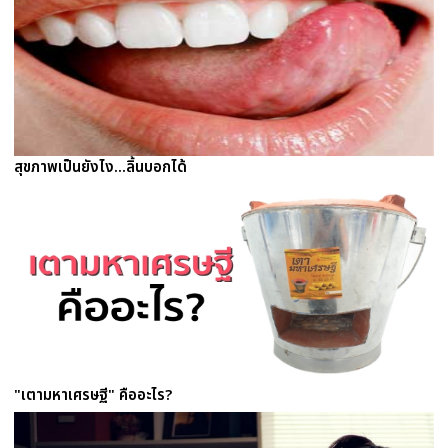
สุขภาพเป็นยังไง...ลิ้นบอกได้
"เตามหาเศรษฐี" คืออะไร?