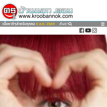
เนื้อหาดีๆสำหรับทุกคน
6 ส.ค. 2569
☰
ค้นหา