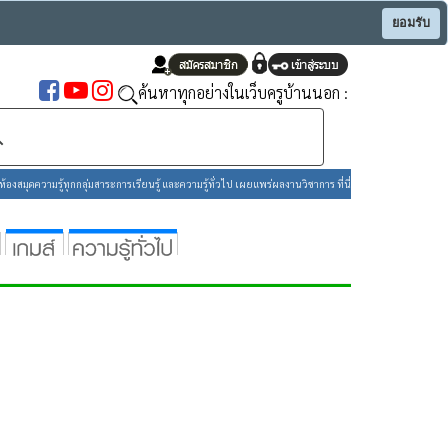
ยอมรับ
ค้นหาทุกอย่างในเว็บครูบ้านนอก :
องสมุดความรู้ทุกกลุ่มสาระการเรียนรู้ และความรู้ทั่วไป เผยแพร่ผลงานวิชาการ ที่นี่