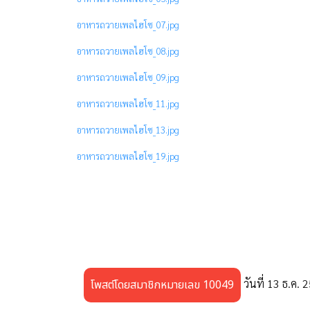
อาหารถวายเพลไฮโซ_07.jpg
อาหารถวายเพลไฮโซ_08.jpg
อาหารถวายเพลไฮโซ_09.jpg
อาหารถวายเพลไฮโซ_11.jpg
อาหารถวายเพลไฮโซ_13.jpg
อาหารถวายเพลไฮโซ_19.jpg
วันที่ 13 ธ.ค. 
โพสต์โดยสมาชิกหมายเลข 10049