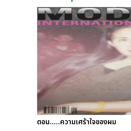
ตอน.....ความเศร้าใจของผม