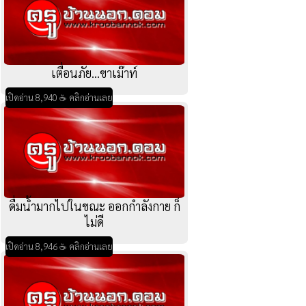
เตื่อนภัย...ขาเม๊าท์
เปิดอ่าน 8,940 ☕ คลิกอ่านเลย
ดื่มน้ำมากไปในขณะ ออกกำลังกาย ก็
ไม่ดี
เปิดอ่าน 8,946 ☕ คลิกอ่านเลย