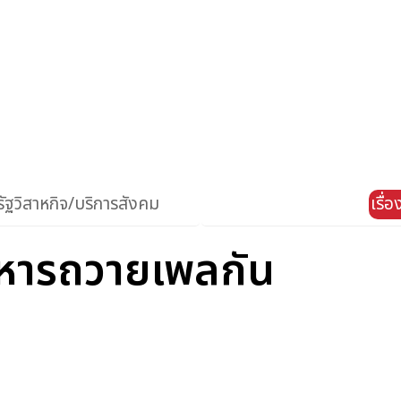
ัฐวิสาหกิจ/บริการสังคม
เรื่