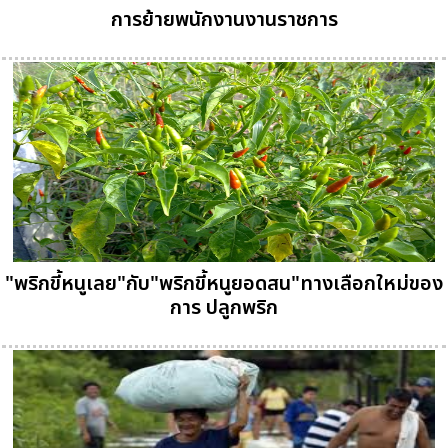
การย้ายพนักงานงานราชการ
"พริกขี้หนูเลย"กับ"พริกขี้หนูยอดสน"ทางเลือกใหม่ของ
การ ปลูกพริก