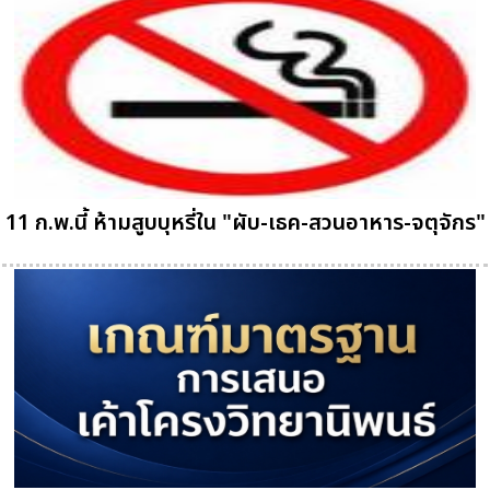
11 ก.พ.นี้ ห้ามสูบบุหรี่ใน "ผับ-เธค-สวนอาหาร-จตุจักร"