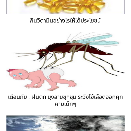
กินวิตามินอย่างไรให้ได้ประโยชน์
เตือนภัย : ฝนตก ยุงลายชุกชุม ระวังไข้เลือดออกคุก
คามเด็กๆ