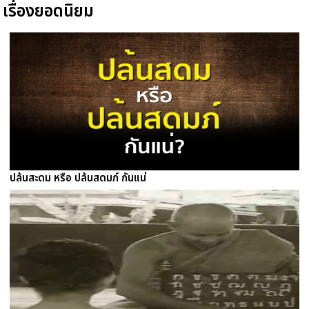
เรื่องยอดนิยม
ปล้นสะดม หรือ ปล้นสดมภ์ กันแน่