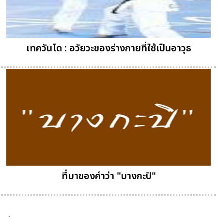
เทควันโด : อวัยวะของร่างกายที่ใช้เป็นอาวุธ
ที่มาของคำว่า "บางกะปิ"