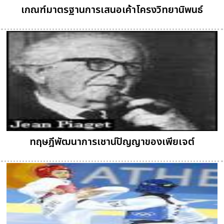
เกณฑ์มาตรฐานการเสนอเค้าโครงวิทยานิพนธ์
ทฤษฎีพัฒนาการเชาน์ปัญญาของเพียเจต์