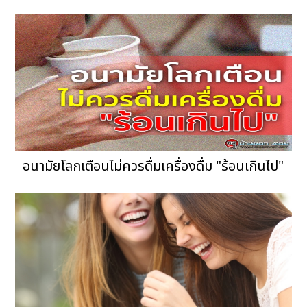
อนามัยโลกเตือนไม่ควรดื่มเครื่องดื่ม "ร้อนเกินไป"