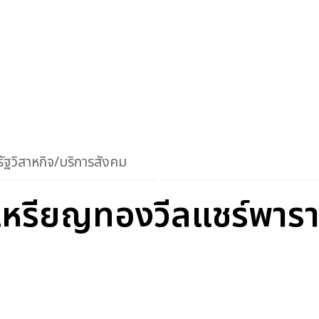
ัฐวิสาหกิจ/บริการสังคม
ย์ เหรียญทองวีลแชร์พาร