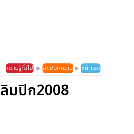
ความรู้ทั่วไป
▶
ข่าว/บทความ
▶
หน้าแรก
าลิมปิก2008