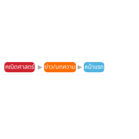
คณิตศาสตร์
▶
ข่าว/บทความ
▶
หน้าแรก