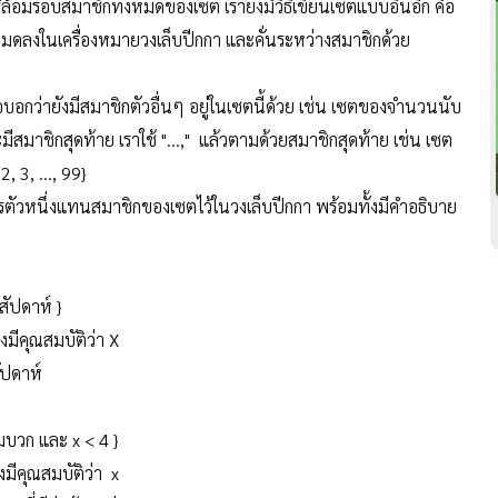
อบสมาชิกทั้งหมดของเซต เรายังมีวิธีเขียนเซตแบบอื่นอีก คือ
้งหมดลงในเครื่องหมายวงเล็บปีกกา และคั่นระหว่างสมาชิกด้วย
อกว่ายังมีสมาชิกตัวอื่นๆ อยู่ในเซตนี้ด้วย เช่น เซตของจำนวนนับ
มีสมาชิกสุดท้าย เราใช้ "...," แล้วตามด้วยสมาชิกสุดท้าย เช่น เซต
 3, ..., 99}
แปรตัวหนึ่งแทนสมาชิกของเซตไว้ในวงเล็บปีกกา พร้อมทั้งมีคำอธิบาย
าห์ }
บัติว่า X
าห์
ะ x < 4 }
บัติว่า x