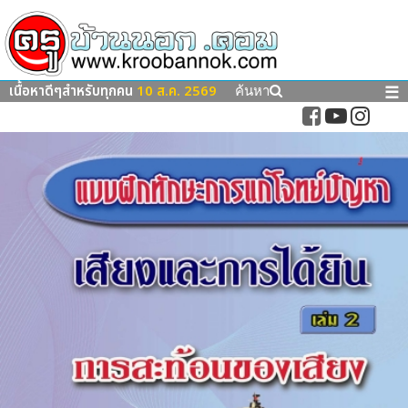
เนื้อหาดีๆสำหรับทุกคน
10 ส.ค. 2569
☰
ค้นหา