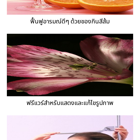
ฟื้นฟูอารมณ์ดีๆ ด้วยของกินสีส้ม
ฟรีแวร์สำหรับแสดงและแก้ไขรูปภาพ