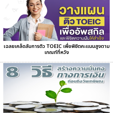
เฉลยเคล็ดลับการติว TOEIC เพื่อพิชิตคะแนนสูงตาม
เกณฑ์ที่หวัง