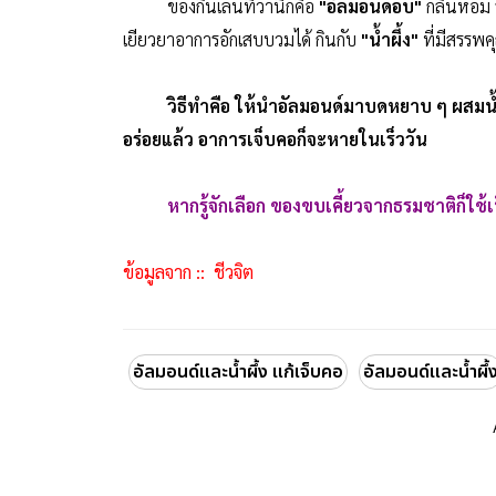
ของกินเล่นที่ว่านี้ก็คือ
"อัลมอนด์อบ"
กลิ่นหอม ร
เยียวยาอาการอักเสบบวมได้ กินกับ
"น้ำผึ้ง"
ที่มีสรรพค
วิธีทำคือ ให้นำอัลมอนด์มาบดหยาบ ๆ ผสมน้ำ
อร่อยแล้ว อาการเจ็บคอก็จะหายในเร็ววัน
หากรู้จักเลือก ของขบเคี้ยวจากธรมชาติก็ใช้เ
ข้อมูลจาก :: ชีวจิต
อัลมอนด์และน้ำผึ้ง แก้เจ็บคอ
อัลมอนด์และน้ำผึ้