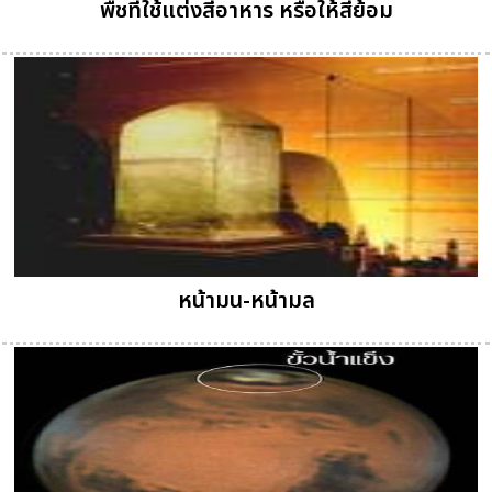
พืชที่ใช้แต่งสีอาหาร หรือให้สีย้อม
หน้ามน-หน้ามล