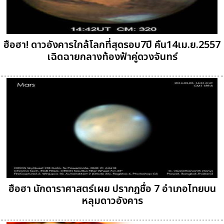
ฮือฮา! ดาวอังคารใกล้โลกที่สุดรอบ7ปี คืน14เม.ย.2557
เฉิดฉายกลางท้องฟ้าคู่ดวงจันทร์
ฮือฮา นักดาราศาสตร์เผย ปรากฎชื่อ 7 อำเภอไทยบน
หลุมดาวอังคาร