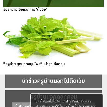
ร้อยความเชื่อหลักการ 'ตั้งชื่อ'
จิงจูฉ่าย สุดยอดสมุนไพรจีนบำรุงเลือดลม
นำข่าวครูบ้านนอกไปติดเว็บ
ครูบ้านนอกดอทคอม
เราใช้คุกกี้เพื่อพัฒนาประสิทธิภาพ และ
เว็บไซต์เพื่อครู ข่าวการศึกษา ความรู้ การศึกษาไทย
ประสบการณ์ที่ดีในการใช้เว็บไซต์ของคุณ