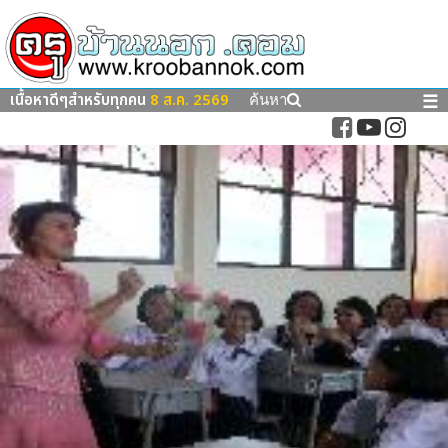
เนื้อหาดีๆสำหรับทุกคน
8 ส.ค. 2569
☰
ค้นหา