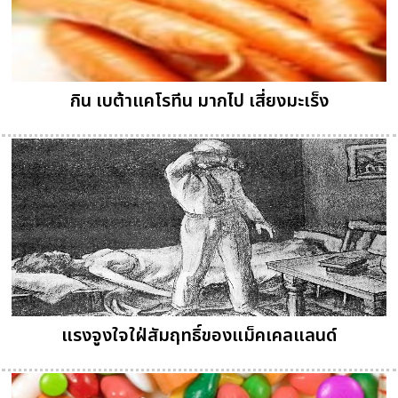
กิน เบต้าแคโรทีน มากไป เสี่ยงมะเร็ง
แรงจูงใจใฝ่สัมฤทธิ์ของแม็คเคลแลนด์